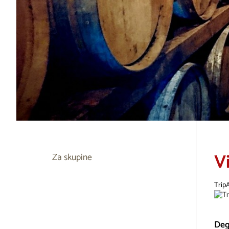
V
Za skupine
Trip
Degu