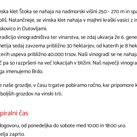
nska klet Štoka se nahaja na nadmorski višini 250 - 270 m in sp
oliš. Natančneje, se vinska klet nahaja v majhni kraški vasici 
iskovico in Dutovljami.
tradicijo vinogradništva ter vinarstva, se zdaj ukvarja že 6. gene
etija sedaj zavzema približno 30 hektarjev, od katerih je 8 hek
terih uspeva približno 40.000 trsov. Naši vinogradi se ne nahaja
č pa so razpršeni na več lokacijah v bližini. Naš največji vinogr
 ga imenujemo Brdo.
e naše grozdje, v času trgatve pobiramo ročno, kar pripomore k k
boljših grozdov na vinski trti.
iralni čas
dogovoru, od ponedeljka do sobote med 10:00 in 18:00 uro.
elja zaprto.