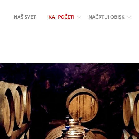
Na
Navigacija
vsebino
NAŠ SVET
KAJ POČETI
NAČRTUJ OBISK