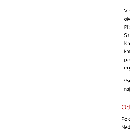
Vi
ok
Pl
S 
Km
ka
pa
in
Vs
naj
Odp
Po 
Ned