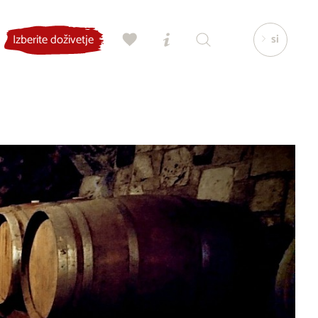
si
Izberite doživetje