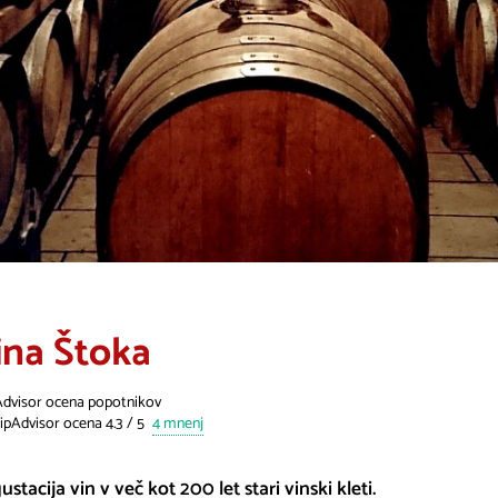
ina Štoka
Advisor ocena popotnikov
4 mnenj
stacija vin v več kot 200 let stari vinski kleti.