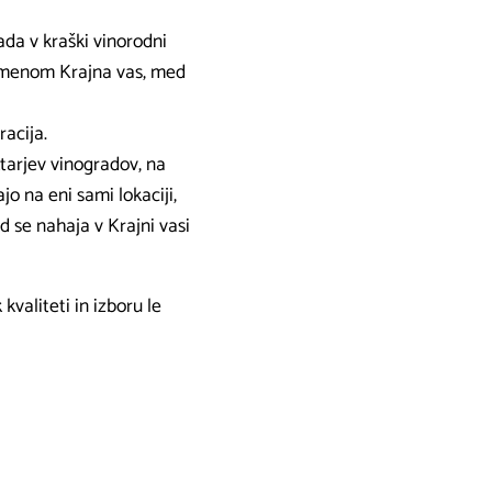
ada v kraški vinorodni
z imenom Krajna vas, med
racija.
tarjev vinogradov, na
jo na eni sami lokaciji,
ad se nahaja v Krajni vasi
valiteti in izboru le