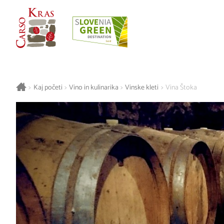
>
Kaj početi
>
Vino in kulinarika
>
Vinske kleti
>
Vina Štoka