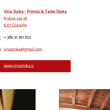
Vina Stoka - Primoz & Tadej Stoka
Krajna vas 1d
6221 Dutovlje
+ 386 31 361 823
vinastoka@gmail.com
www.vinastoka.si