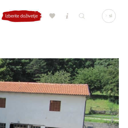
si
Izberite doživetje