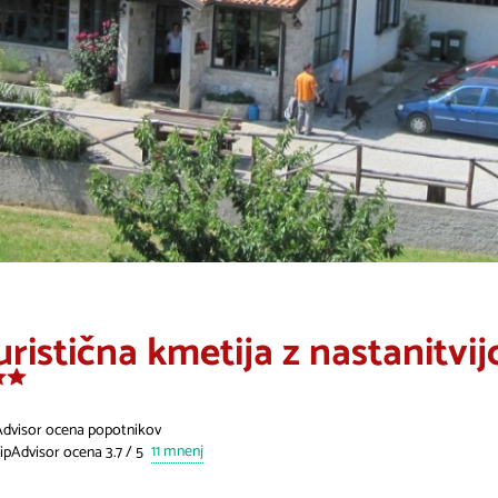
ristična kmetija z nastanitvijo
Advisor ocena popotnikov
11 mnenj