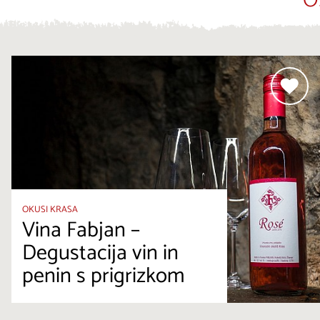
O
OKUSI KRASA
Vina Fabjan –
Degustacija vin in
penin s prigrizkom