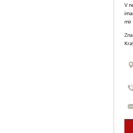
V ne
imam
mir 
Znan
Kraš