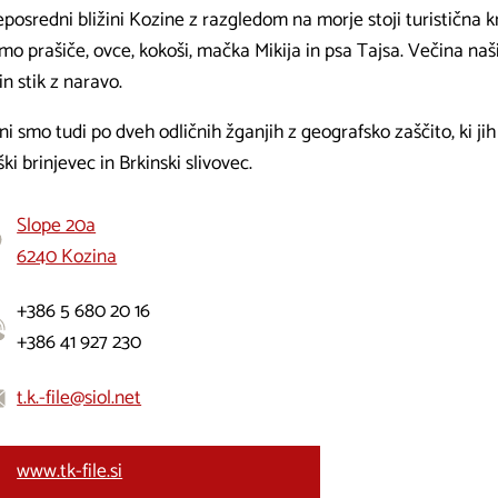
posredni bližini Kozine z razgledom na morje stoji turistična km
o prašiče, ovce, kokoši, mačka Mikija in psa Tajsa. Večina naš
in stik z naravo.
i smo tudi po dveh odličnih žganjih z geografsko zaščito, ki ji
ki brinjevec in Brkinski slivovec.
Slope 20a
6240 Kozina
+386 5 680 20 16
+386 41 927 230
t.k.-file@siol.net
www.tk-file.si