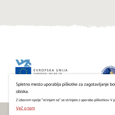
Spletno mesto uporablja piškotke za zagotavljanje bolj
Projekt Visitkras. Naložbo sofinancirata Republika
Slovenija in Evropska unija iz Evropskega sklada za
obiska.
regionalni razvoj.
Z izborom opcije "strinjam se" se strinjate z uporabo piškotkov. V pr
Več o tem
Deli