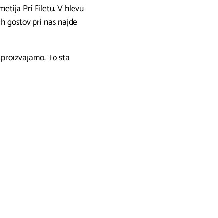
etija Pri Filetu. V hlevu
ih gostov pri nas najde
h proizvajamo. To sta