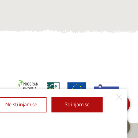
Ne strinjam se
Strinjam se
Dodaj v Moj izbor
Pošlji povpraševanje