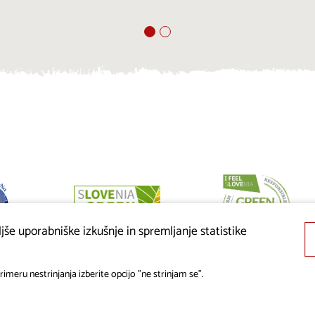
še uporabniške izkušnje in spremljanje statistike
imeru nestrinjanja izberite opcijo "ne strinjam se".
© 2019 - 2026 visitkras.info. Vse pravice pridržane.