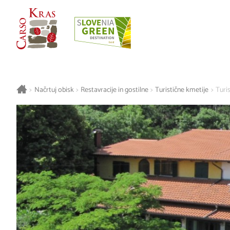
>
Načrtuj obisk
>
Restavracije in gostilne
>
Turistične kmetije
>
Turis