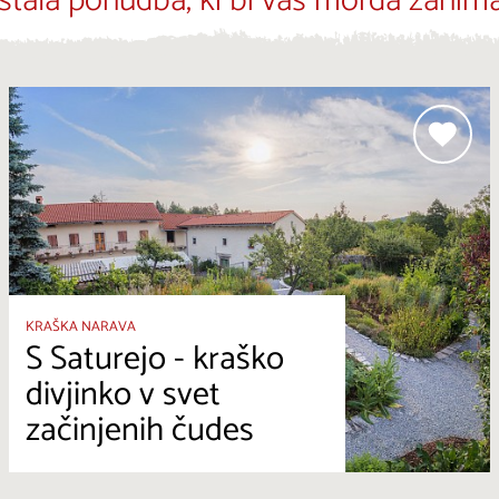
stala ponudba, ki bi vas morda zanima
KRAŠKA NARAVA
S Saturejo - kraško
divjinko v svet
začinjenih čudes