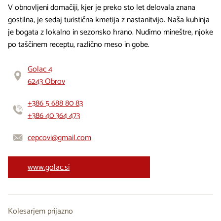
V obnovljeni domačiji, kjer je preko sto let delovala znana
gostilna, je sedaj turistična kmetija z nastanitvijo. Naša kuhinja
je bogata z lokalno in sezonsko hrano. Nudimo mineštre, njoke
po taščinem receptu, različno meso in gobe.
Golac 4
6243 Obrov
+386 5 688 80 83
+386 40 364 473
cepcovi@gmail.com
www.golac.si
Kolesarjem prijazno