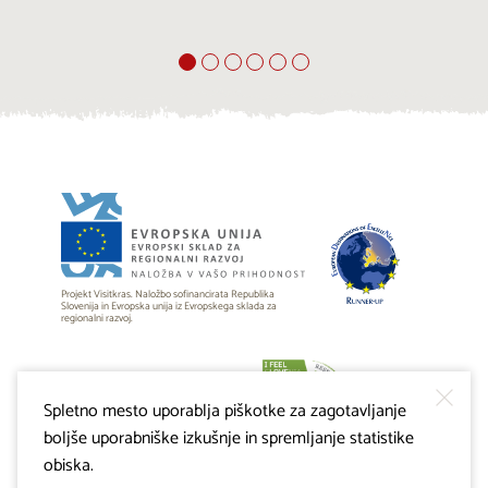
Projekt Visitkras. Naložbo sofinancirata Republika
Slovenija in Evropska unija iz Evropskega sklada za
regionalni razvoj.
Spletno mesto uporablja piškotke za zagotavljanje
boljše uporabniške izkušnje in spremljanje statistike
obiska.