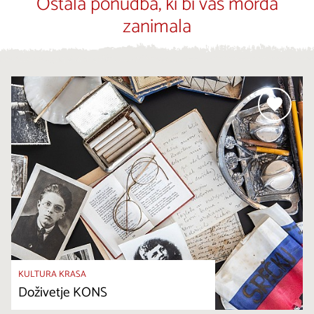
Ostala ponudba, ki bi vas morda
zanimala
KULTURA KRASA
Doživetje KONS