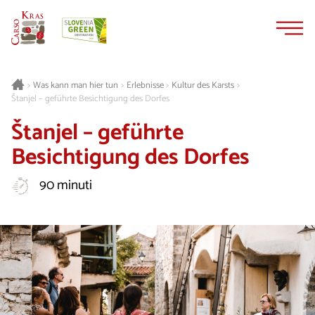
Zum
Zur
Inhalt
Navigation
springen
springen
Was kann man hier tun
Erlebnisse
Kultur des Karsts
>
>
>
>
Štanjel – geführte Besichtigung des Dorfes
Štanjel – geführte
Besichtigung des Dorfes
90 minuti