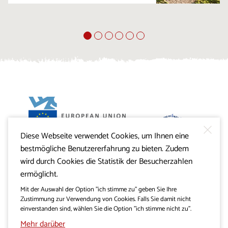
Diese Webseite verwendet Cookies, um Ihnen eine
Projekt Visitkras. Die Investition wird von der Republik
bestmögliche Benutzererfahrung zu bieten. Zudem
Slowenien und von der Europäischen Union aus dem
Europäischen Fonds für regionale Entwicklung
wird durch Cookies die Statistik der Besucherzahlen
mitfinanziert.
ermöglicht.
Mit der Auswahl der Option "ich stimme zu" geben Sie Ihre
Zustimmung zur Verwendung von Cookies. Falls Sie damit nicht
einverstanden sind, wählen Sie die Option "ich stimme nicht zu".
Mehr darüber