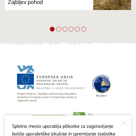
Žajbljev pohod
Projekt Visitkras. Naložbo sofinancirata Republika
Slovenija in Evropska unija iz Evropskega sklada za
regionalni razvoj.
Spletno mesto uporablja piškotke za zagotavljanje
boljše uporabniške izkušnje in spremljanje statistike