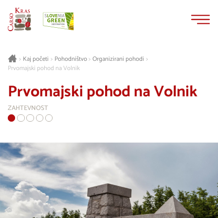
Na
Navigacija
vsebino
Kaj početi
Pohodništvo
Organizirani pohodi
>
>
>
>
Prvomajski pohod na Volnik
Prvomajski pohod na Volnik
ZAHTEVNOST