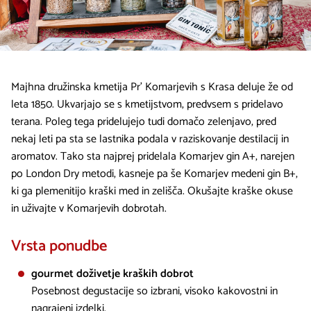
Majhna družinska kmetija Pr' Komarjevih s Krasa deluje že od
leta 1850. Ukvarjajo se s kmetijstvom, predvsem s pridelavo
terana. Poleg tega pridelujejo tudi domačo zelenjavo, pred
nekaj leti pa sta se lastnika podala v raziskovanje destilacij in
aromatov. Tako sta najprej pridelala Komarjev gin A+, narejen
po London Dry metodi, kasneje pa še Komarjev medeni gin B+,
ki ga plemenitijo kraški med in zelišča. Okušajte kraške okuse
in uživajte v Komarjevih dobrotah.
Vrsta ponudbe
gourmet doživetje kraških dobrot
Posebnost degustacije so izbrani, visoko kakovostni in
nagrajeni izdelki.