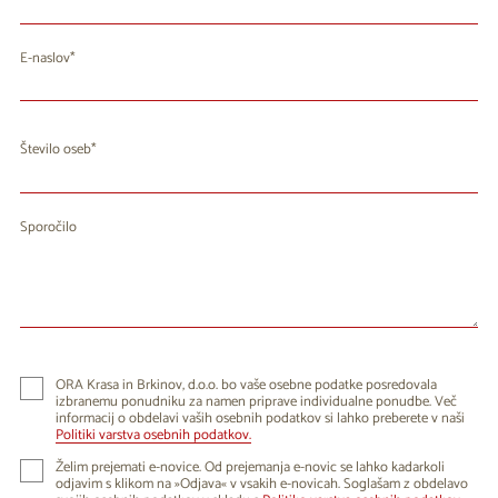
E-naslov
Število oseb
Sporočilo
ORA Krasa in Brkinov, d.o.o. bo vaše osebne podatke posredovala
izbranemu ponudniku za namen priprave individualne ponudbe. Več
informacij o obdelavi vaših osebnih podatkov si lahko preberete v naši
Politiki varstva osebnih podatkov.
Želim prejemati e-novice. Od prejemanja e-novic se lahko kadarkoli
odjavim s klikom na »Odjava« v vsakih e-novicah. Soglašam z obdelavo