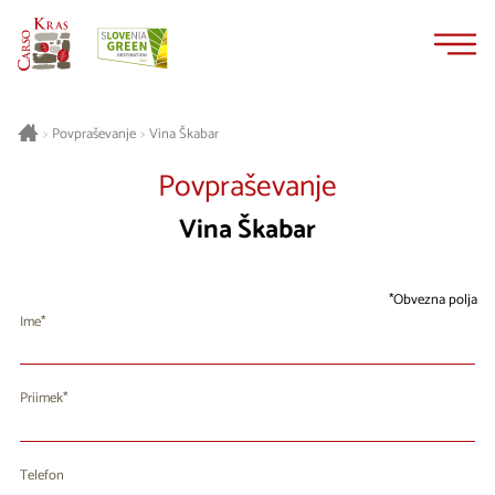
Na
Navigacija
vsebino
Vina Škabar
>
Povpraševanje
>
Povpraševanje
Vina Škabar
Obvezna polja
Ime
Priimek
Telefon