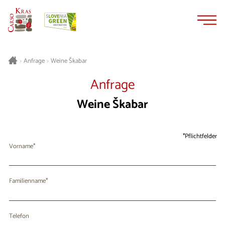
Zum
Zur
Inhalt
Navigation
springen
springen
Weine Škabar
>
Anfrage
>
Anfrage
Weine Škabar
Pflichtfelder
Vorname
Familienname
Telefon