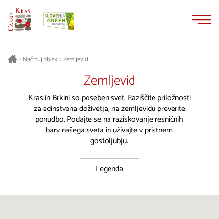
Na
Navigacija
vsebino
Načrtuj obisk
Zemljevid
>
>
Zemljevid
Kras in Brkini so poseben svet. Raziščite priložnosti
za edinstvena doživetja, na zemljevidu preverite
ponudbo. Podajte se na raziskovanje resničnih
barv našega sveta in uživajte v pristnem
gostoljubju.
Legenda