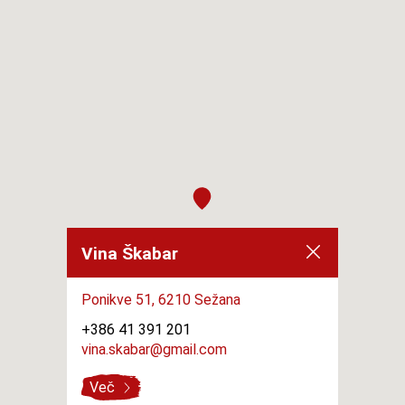
Vina Škabar
Ponikve 51,
6210 Sežana
+386 41 391 201
vina.skabar@gmail.com
Več