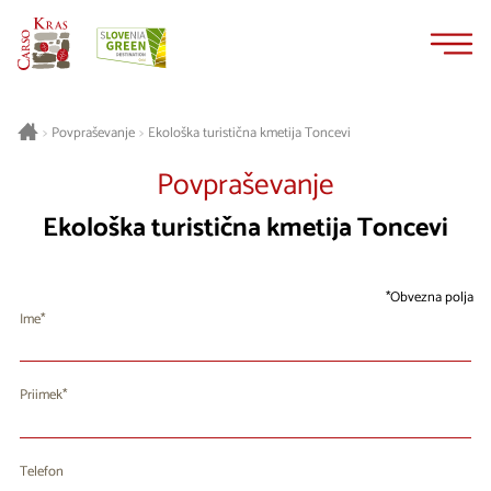
Na
Navigacija
vsebino
Ekološka turistična kmetija Toncevi
>
Povpraševanje
>
Povpraševanje
Ekološka turistična kmetija Toncevi
Obvezna polja
Ime
Priimek
Telefon