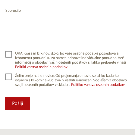
Sporočilo
ORA Krasa in Brkinov, d.o.o. bo vaše osebne podatke posredovala
izbranemu ponudniku za namen priprave individualne ponudbe. Več
informacij o obdelavi vaših osebnih podatkov si lahko preberete v naši
Politiki varstva osebnih podatkov.
Želim prejemati e-novice. Od prejemanja e-novic se lahko kadarkoli
odjavim s klikom na »Odjava« v vsakih e-novicah. Soglašam z obdelavo
svojih osebnih podatkov v skladu s
Politiko varstva osebnih podatkov
.