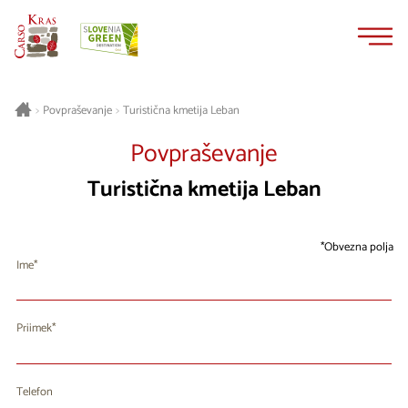
Na
Navigacija
vsebino
Turistična kmetija Leban
>
Povpraševanje
>
Povpraševanje
Turistična kmetija Leban
Obvezna polja
Ime
Priimek
Telefon