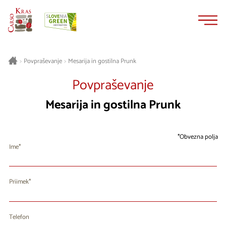
Na
Navigacija
vsebino
Mesarija in gostilna Prunk
>
Povpraševanje
>
Povpraševanje
Mesarija in gostilna Prunk
Obvezna polja
Ime
Priimek
Telefon