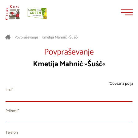
Na
Navigacija
vsebino
Kmetija Mahnič »Šušč«
>
Povpraševanje
>
Povpraševanje
Kmetija Mahnič »Šušč«
Obvezna polja
Ime
Priimek
Telefon