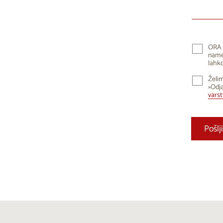
10
1
17
1
24
2
ORA 
namen
31
lahko
Želim
»Odja
vars