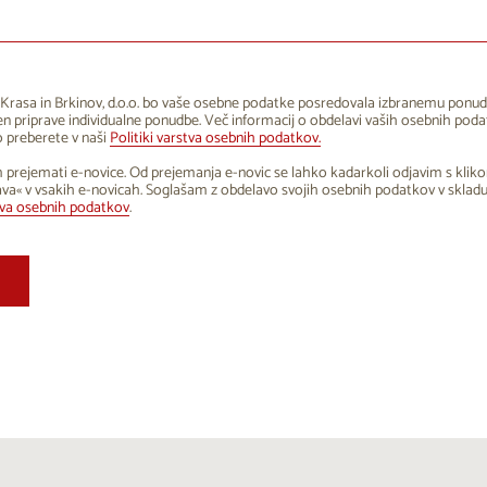
1
12
13
14
15
16
8
19
20
21
22
23
5
26
27
28
29
30
Krasa in Brkinov, d.o.o. bo vaše osebne podatke posredovala izbranemu ponud
 priprave individualne ponudbe. Več informacij o obdelavi vaših osebnih poda
1
2
3
4
5
6
 preberete v naši
Politiki varstva osebnih podatkov.
 prejemati e-novice. Od prejemanja e-novic se lahko kadarkoli odjavim s klik
va« v vsakih e-novicah. Soglašam z obdelavo svojih osebnih podatkov v sklad
tva osebnih podatkov
.