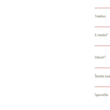
Telefon
E-naslov
Datum
Število os
P
27
2
Sporočilo
3