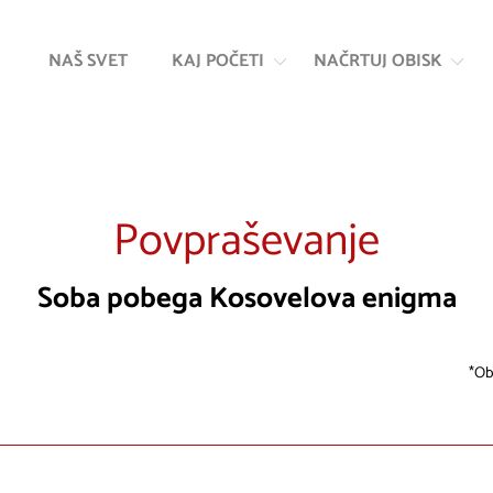
Na
Navigacija
vsebino
NAŠ SVET
KAJ POČETI
NAČRTUJ OBISK
Povpraševanje
Soba pobega Kosovelova enigma
Ob