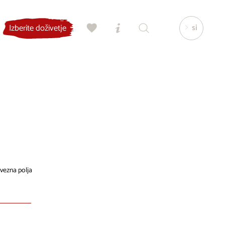
si
Izberite doživetje
vezna polja