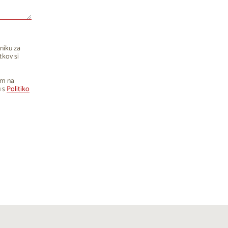
niku za
tkov si
om na
u s
Politiko