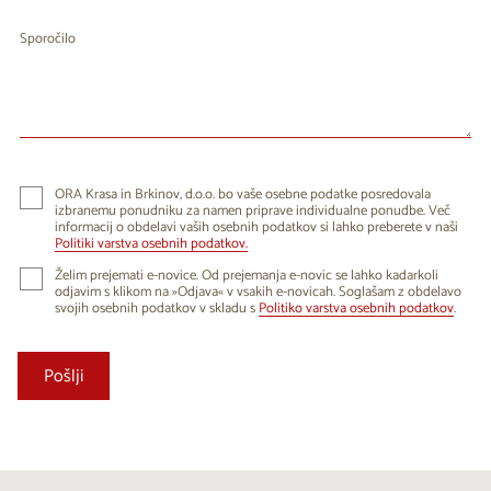
Sporočilo
ORA Krasa in Brkinov, d.o.o. bo vaše osebne podatke posredovala
izbranemu ponudniku za namen priprave individualne ponudbe. Več
informacij o obdelavi vaših osebnih podatkov si lahko preberete v naši
Politiki varstva osebnih podatkov.
Želim prejemati e-novice. Od prejemanja e-novic se lahko kadarkoli
odjavim s klikom na »Odjava« v vsakih e-novicah. Soglašam z obdelavo
svojih osebnih podatkov v skladu s
Politiko varstva osebnih podatkov
.