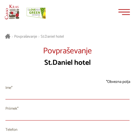
Na
Navigacija
vsebino
St.Daniel hotel
>
Povpraševanje
>
Povpraševanje
St.Daniel hotel
Obvezna polja
Ime
Priimek
Telefon