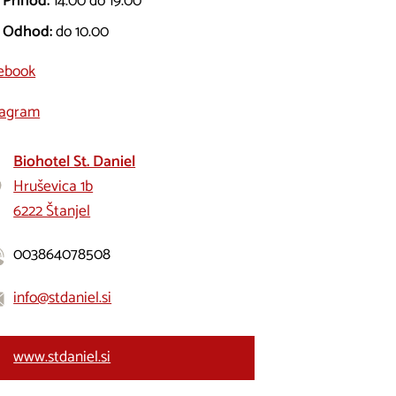
Prihod:
14.00 do 19.00
Odhod:
do 10.00
ebook
tagram
Biohotel St. Daniel
Hruševica 1b
6222 Štanjel
003864078508
info@stdaniel.si
www.stdaniel.si