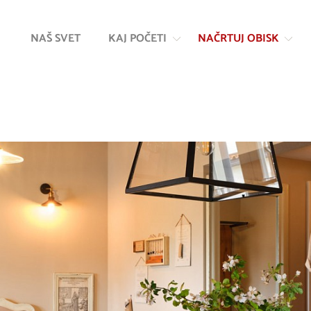
Na
Navigacija
vsebino
NAŠ SVET
KAJ POČETI
NAČRTUJ OBISK