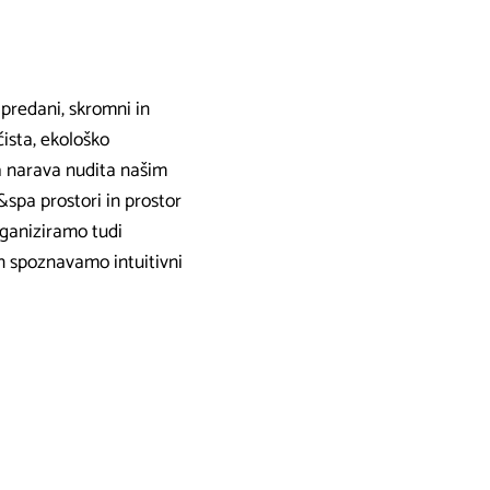
 predani, skromni in
čista, ekološko
na narava nudita našim
&spa prostori in prostor
organiziramo tudi
in spoznavamo intuitivni