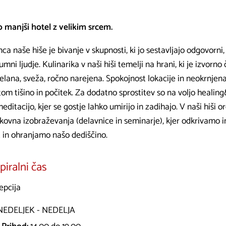
 manjši hotel z velikim srcem.
ca naše hiše je bivanje v skupnosti, ki jo sestavljajo odgovorni,
mni ljudje. Kulinarika v naši hiši temelji na hrani, ki je izvorno 
delana, sveža, ročno narejena. Spokojnost lokacije in neokrnje
om tišino in počitek. Za dodatno sprostitev so na voljo healing
editacijo, kjer se gostje lahko umirijo in zadihajo. V naši hiši 
okovna izobraževanja (delavnice in seminarje), kjer odkrivamo 
t in ohranjamo našo dediščino.
iralni čas
epcija
EDELJEK - NEDELJA