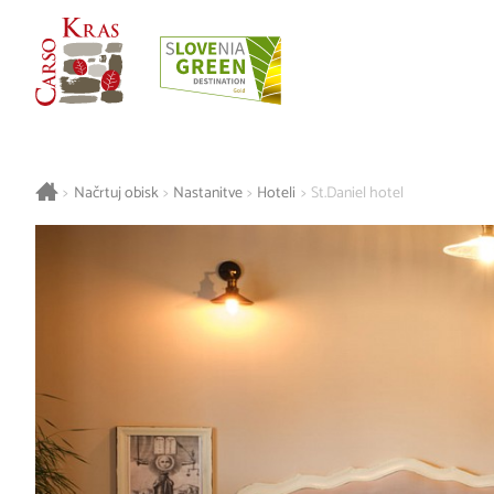
>
Načrtuj obisk
>
Nastanitve
>
Hoteli
>
St.Daniel hotel