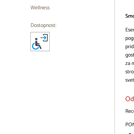
Wellness
Smo
Dostopnost:
Esen
pogu
pri
gost
za m
str
sve
Odp
Rec
PON