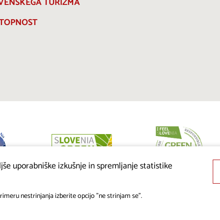
VENSKEGA TURIZMA
TOPNOST
še uporabniške izkušnje in spremljanje statistike
imeru nestrinjanja izberite opcijo "ne strinjam se".
© 2019 - 2026 visitkras.info. Vse pravice pridržane.