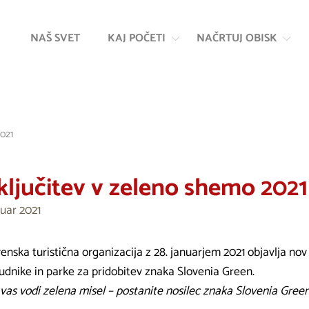
Na
Navigacija
vsebino
NAŠ SVET
KAJ POČETI
NAČRTUJ OBISK
2021
ključitev v zeleno shemo 2021
ruar 2021
enska turistična organizacija z 28. januarjem 2021 objavlja nov 
udnike in parke za pridobitev znaka Slovenia Green.
 vas vodi zelena misel – postanite nosilec znaka Slovenia Gree