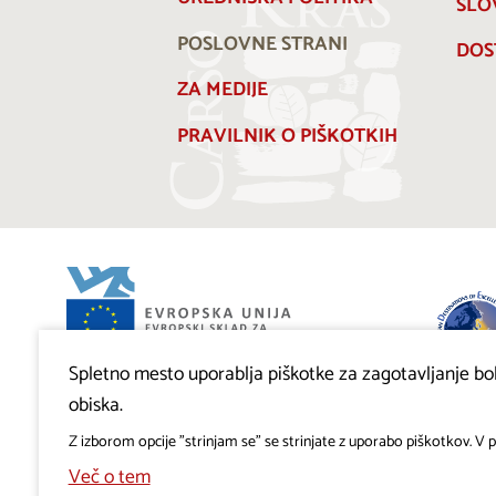
SLO
POSLOVNE STRANI
DOS
ZA MEDIJE
PRAVILNIK O PIŠKOTKIH
Spletno mesto uporablja piškotke za zagotavljanje bolj
Projekt Visitkras. Naložbo sofinancirata Republika
Slovenija in Evropska unija iz Evropskega sklada za
obiska.
regionalni razvoj.
Z izborom opcije "strinjam se" se strinjate z uporabo piškotkov. V pr
Več o tem