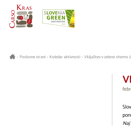
>
Poslovne strani
>
Koledar aktivnosti
>
Vključitev v zeleno shemo 
V
feb
Slov
pon
Naj