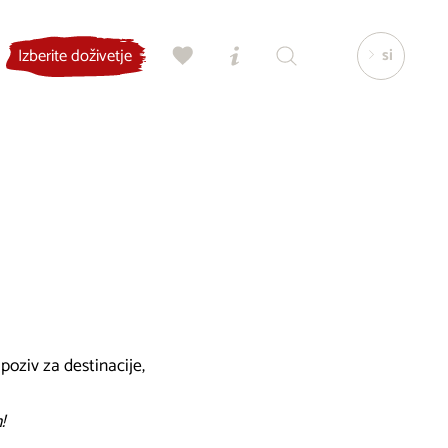
si
Izberite doživetje
poziv za destinacije,
n!