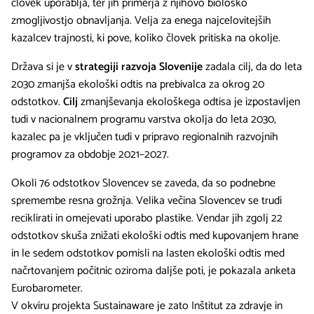
človek uporablja, ter jih primerja z njihovo biološko
zmogljivostjo obnavljanja. Velja za enega najcelovitejših
kazalcev trajnosti, ki pove, koliko človek pritiska na okolje.
Država si je v
strategiji razvoja Slovenije
zadala cilj, da do leta
2030 zmanjša ekološki odtis na prebivalca za okrog 20
odstotkov.
Cilj
zmanjševanja ekološkega odtisa je izpostavljen
tudi v nacionalnem programu varstva okolja do leta 2030,
kazalec pa je vključen tudi v pripravo regionalnih razvojnih
programov za obdobje 2021–2027.
Okoli 76 odstotkov Slovencev se zaveda, da so podnebne
spremembe resna grožnja. Velika večina Slovencev se trudi
reciklirati in omejevati uporabo plastike. Vendar jih zgolj 22
odstotkov skuša znižati ekološki odtis med kupovanjem hrane
in le sedem odstotkov pomisli na lasten ekološki odtis med
načrtovanjem počitnic oziroma daljše poti, je pokazala anketa
Eurobarometer.
V okviru projekta Sustainaware je zato Inštitut za zdravje in