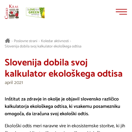
Na
Navigacija
vsebino
Poslovne strani
Koledar aktivnosti
>
>
>
Slovenija dobila svoj kalkulator ekološkega odtisa
Slovenija dobila svoj
kalkulator ekološkega odtisa
april 2021
Inštitut za zdravje in okolje je objavil slovensko različico
kalkulatorja ekološkega odtisa, ki vsakemu posamezniku
omogoča, da izračuna svoj ekološki odtis.
Ekološki odtis meri naravne vire in ekosistemske storitve, ki jih