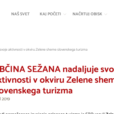
Na
Navigacija
vsebino
NAŠ SVET
KAJ POČETI
NAČRTUJ OBISK
voje aktivnosti v okviru Zelene sheme slovenskega turizma
BČINA SEŽANA nadaljuje svo
ktivnosti v okviru Zelene she
lovenskega turizma
l 2019