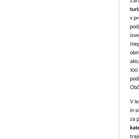
Zar
tur
v pr
podp
izve
(ne
obmo
aktu
100 
podr
Obč
V le
in 
za 
kat
tra