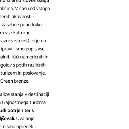
eno shemo slovenskega
a občina. V času od vstopa
denih aktivnosti -
za zasebne ponudnike,
nam vse kulturne
aznovrstnost), ki je na
ipravili smo popis vse
olniti 100 numeričnih in
gojev s petih različnih
r turizem in poslovanje.
 Green bronze.
lize stanja v destinaciji
a trajnostnega turizma
udi potrjen ter s
jševali.
Uvajanje
em smo opredelili