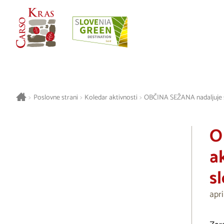
>
Poslovne strani
>
Koledar aktivnosti
>
OBČINA SEŽANA nadaljuje s
O
a
s
apri