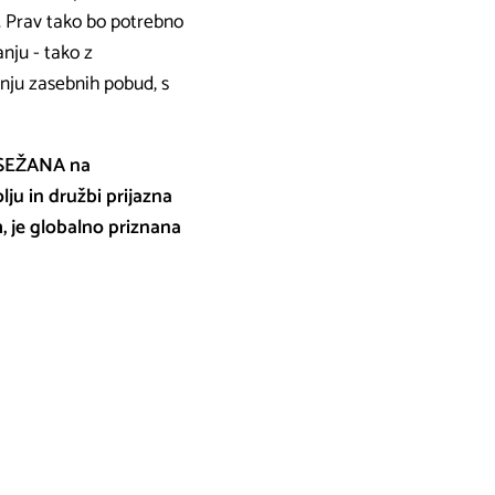
te. Prav tako bo potrebno
nju - tako z
nju zasebnih pobud, s
A SEŽANA na
ju in družbi prijazna
h, je globalno priznana