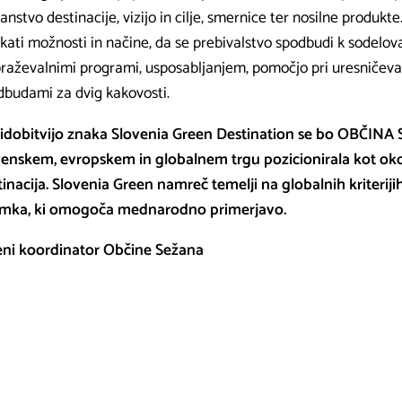
anstvo destinacije, vizijo in cilje, smernice ter nosilne produk
kati možnosti in načine, da se prebivalstvo spodbudi k sodelova
braževalnimi programi, usposabljanjem, pomočjo pri uresničeva
dbudami za dvig kakovosti.
ridobitvijo znaka Slovenia Green Destination se bo OBČIN
venskem, evropskem in globalnem trgu pozicionirala kot okol
tinacija. Slovenia Green namreč temelji na globalnih kriteriji
mka, ki omogoča mednarodno primerjavo.
eni koordinator Občine Sežana