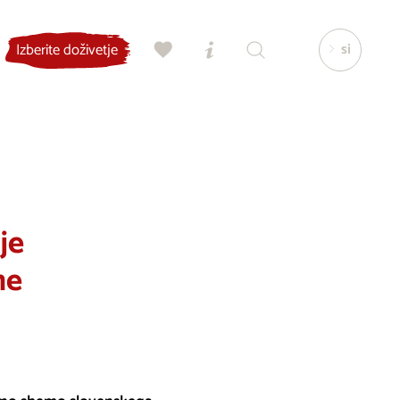
si
Izberite doživetje
je
me