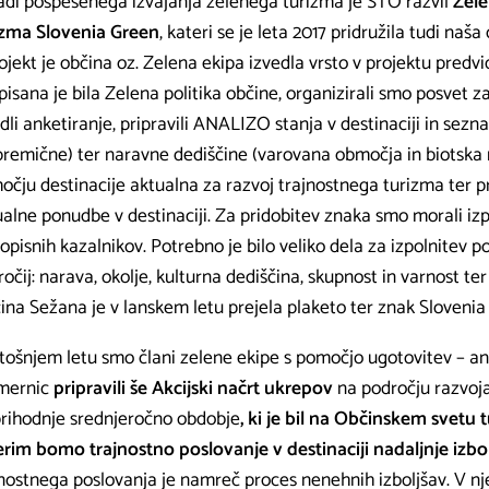
adi pospešenega izvajanja zelenega turizma je STO razvil
Zel
izma Slovenia Green
, kateri se je leta 2017 pridružila tudi naš
ojekt je občina oz. Zelena ekipa izvedla vrsto v projektu predvi
isana je bila Zelena politika občine, organizirali smo posvet 
dli anketiranje, pripravili ANALIZO stanja v destinaciji in sez
premične) ter naravne dediščine (varovana območja in biotska r
čju destinacije aktualna za razvoj trajnostnega turizma ter pr
alne ponudbe v destinaciji. Za pridobitev znaka smo morali izp
opisnih kazalnikov. Potrebno je bilo veliko dela za izpolnitev po
očij: narava, okolje, kulturna dediščina, skupnost in varnost te
ina Sežana je v lanskem letu prejela plaketo ter znak Slovenia
tošnjem letu smo člani zelene ekipe s pomočjo ugotovitev – ana
smernic
pripravili še Akcijski načrt ukrepov
na področju razvoj
prihodnje srednjeročno obdobje
, ki je bil na Občinskem svetu t
erim bomo trajnostno poslovanje v destinaciji nadaljnje izbol
jnostnega poslovanja je namreč proces nenehnih izboljšav. V nj