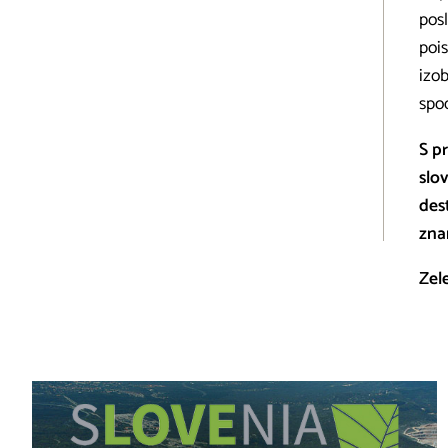
posl
pois
izo
spo
S p
slo
des
zna
Zel