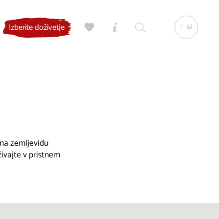
si
Izberite doživetje
, na zemljevidu
živajte v pristnem