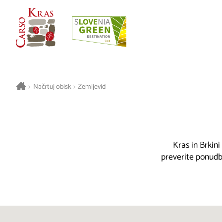
>
Načrtuj obisk
>
Zemljevid
Kras in Brkini
preverite ponudbo