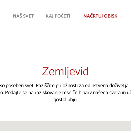
Na
Navigacija
vsebino
NAŠ SVET
KAJ POČETI
NAČRTUJ OBISK
Zemljevid
 so poseben svet. Raziščite priložnosti za edinstvena doživetja
. Podajte se na raziskovanje resničnih barv našega sveta in u
gostoljubju.