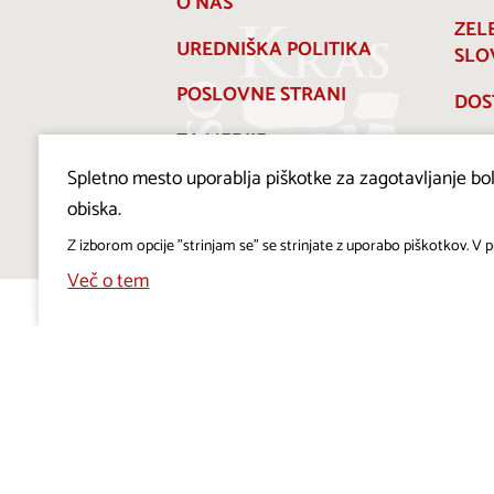
O NAS
ZEL
UREDNIŠKA POLITIKA
SLO
POSLOVNE STRANI
DOS
ZA MEDIJE
Spletno mesto uporablja piškotke za zagotavljanje bolj
PRAVILNIK O PIŠKOTKIH
obiska.
Z izborom opcije "strinjam se" se strinjate z uporabo piškotkov. V pr
Več o tem
Projekt Visitkras. Naložbo sofinancirata Republika
Slovenija in Evropska unija iz Evropskega sklada za
regionalni razvoj.