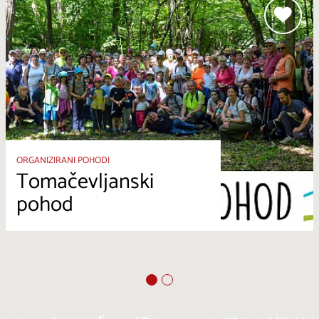
ORGANIZIRANI POHODI
Tomačevljanski
pohod