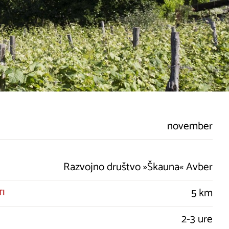
november
Razvojno društvo »Škauna« Avber
5 km
TI
2-3 ure