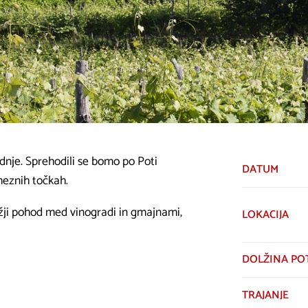
dnje. Sprehodili se bomo po Poti
DATUM
meznih točkah.
lažji pohod med vinogradi in gmajnami,
LOKACIJA
DOLŽINA PO
.
TRAJANJE