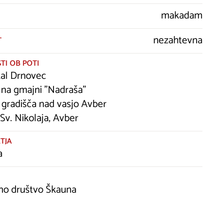
makadam
nezahtevna
T
TI OB POTI
kal Drnovec
 na gmajni "Nadraša"
 gradišča nad vasjo Avber
Sv. Nikolaja, Avber
TJA
a
no društvo Škauna