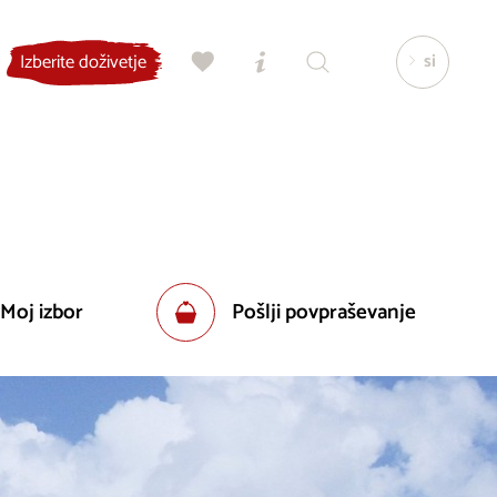
si
Izberite doživetje
 Moj izbor
Pošlji povpraševanje