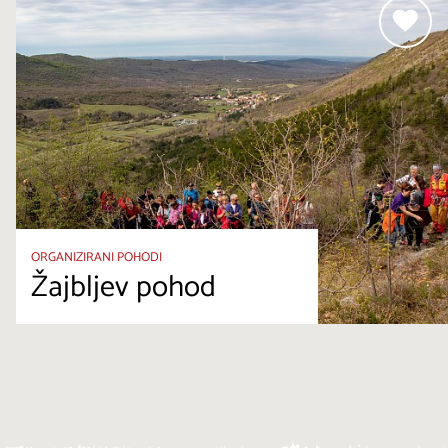
ORGANIZIRANI POHODI
Žajbljev pohod