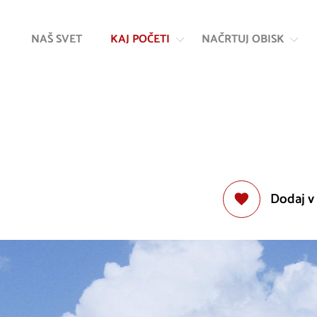
Na
Navigacija
vsebino
NAŠ SVET
KAJ POČETI
NAČRTUJ OBISK
Dodaj v