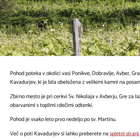
Pohod poteka v okolici vasi Ponikve, Dobravlje, Avber, Gra
Kavadurjev, ki je bila obeležena z velikimi kamni na posa
Zbirno mesto je pri cerkvi Sv. Nikolaja v Avberju. Gre za 
obarvanimi s toplimi rdečimi odtenki.
Pohod je vsako leto prvo nedeljo po sv. Martinu.
Več o poti Kavadurjev si lahko preberete na
spletni strani