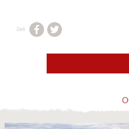
Deli
O