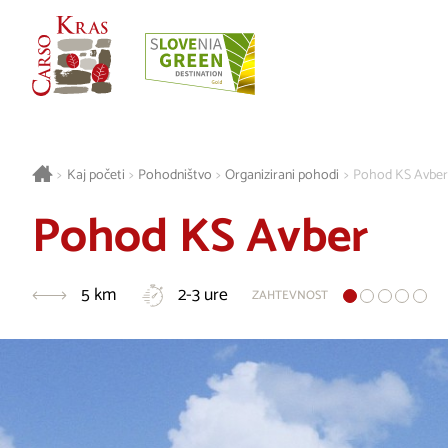
>
Kaj početi
>
Pohodništvo
>
Organizirani pohodi
>
Pohod KS Avber
Pohod KS Avber
5 km
2-3 ure
ZAHTEVNOST