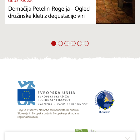
OKUSI KRASA
Domačija Petelin-Rogelja – Ogled
družinske kleti z degustacijo vin
Projekt Visitkras. Naložbo sofinancirata Republika
Slovenija in Evropska unija iz Evropskega sklada za
regionalni razvoj.