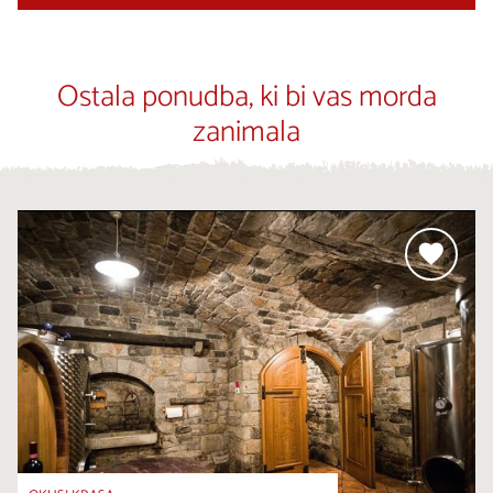
Ostala ponudba, ki bi vas morda
zanimala