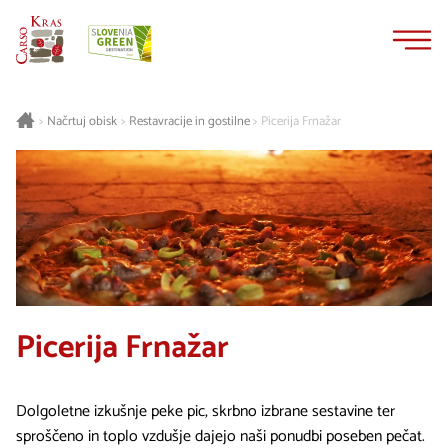
Na
Navigacija
vsebino
Načrtuj obisk
Restavracije in gostilne
Picerija Frnažar
>
>
>
Picerija Frnažar
Dolgoletne izkušnje peke pic, skrbno izbrane sestavine ter
sproščeno in toplo vzdušje dajejo naši ponudbi poseben pečat.