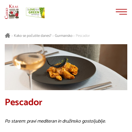
Na
Navigacija
vsebino
Gurmansko
Pescador
>
Kako se počutite danes?
>
>
Pescador
Po starem: pravi mediteran in družinsko gostoljublje.