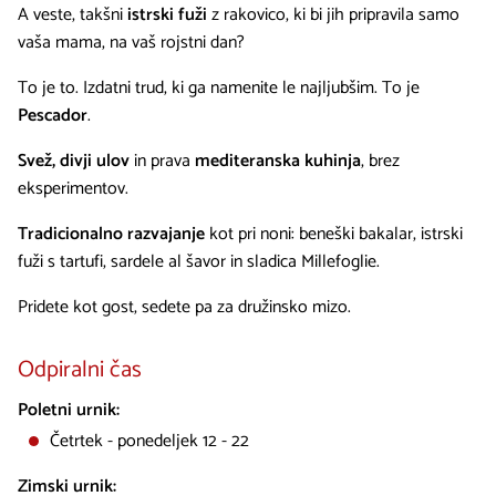
A veste, takšni
istrski fuži
z rakovico, ki bi jih pripravila samo
vaša mama, na vaš rojstni dan?
To je to. Izdatni trud, ki ga namenite le najljubšim. To je
Pescador
.
Svež, divji ulov
in prava
mediteranska kuhinja
, brez
eksperimentov.
Tradicionalno razvajanje
kot pri noni: beneški bakalar, istrski
fuži s tartufi, sardele al šavor in sladica Millefoglie.
Pridete kot gost, sedete pa za družinsko mizo.
Odpiralni čas
Poletni urnik:
Četrtek - ponedeljek 12 - 22
Zimski urnik: