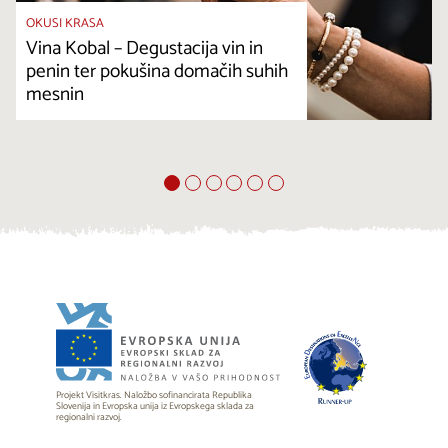
OKUSI KRASA
Vina Kobal – Degustacija vin in
penin ter pokušina domačih suhih
mesnin
Projekt Visitkras. Naložbo sofinancirata Republika
Slovenija in Evropska unija iz Evropskega sklada za
regionalni razvoj.