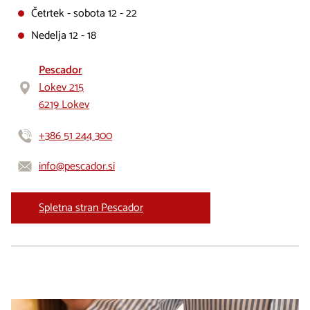
Četrtek - sobota 12 - 22
Nedelja 12 - 18
Pescador
Lokev 215
6219 Lokev
+386 51 244 300
info@pescador.si
Spletna stran Pescador