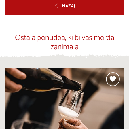
NAZAJ
Ostala ponudba, ki bi vas morda
zanimala