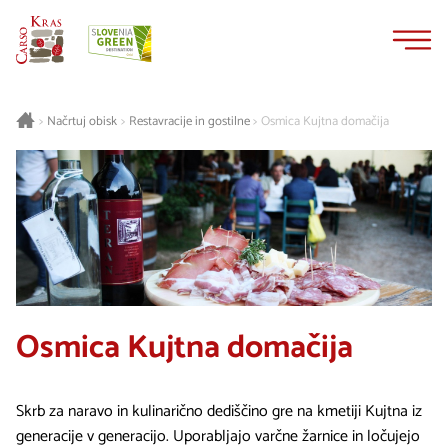
Na
Navigacija
vsebino
Načrtuj obisk
Restavracije in gostilne
Osmica Kujtna domačija
>
>
>
Osmica Kujtna domačija
Skrb za naravo in kulinarično dediščino gre na kmetiji Kujtna iz
generacije v generacijo. Uporabljajo varčne žarnice in ločujejo