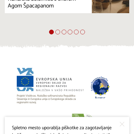
Agom Špacapanom
Projekt Visitkras. Naložbo sofinancirata Republika
Slovenija in Evropska unija iz Evropskega sklada za
regionalni razvoj.
Spletno mesto uporablja piškotke za zagotavljanje