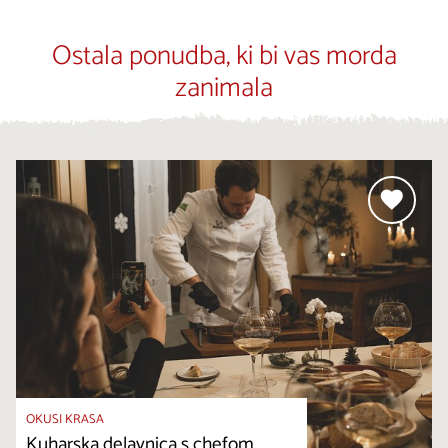
Ostala ponudba, ki bi vas morda
zanimala
OKUSI KRASA
Kuharska delavnica s chefom