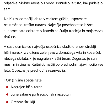
odpadke. Skrbno ravnajo z vodo. Ponudijo le tisto, kar pridelajo
sami.
Na Kujtni domačiji lahko v vsakem grižljaju spoznate
neukročeno kraško naravo. Največja posebnost so hišne
suhomesnate dobrote, v katerih se čutijo tradicija in mojstrstvo
družine.
V času osmice so največja uspešnica sladki orehovi štruklji,
hišni narezki z vloženo zelenjavo z domačega vrta in kozarček
rdečega škrlata, ki je nagrajen kraški teran. Degustacije suhih
mesnin in vina na Kujtni domačiji po predhodni najavi nudijo vse
leto. Obvezna je predhodna rezervacija.
TOP 3 hišne specialitete:
Nagrajen hišni teran
Suhe salame po tradicionalni recepturi
Orehovi štruklji