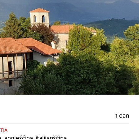
1 dan
TJA
, angleščina, italijanščina