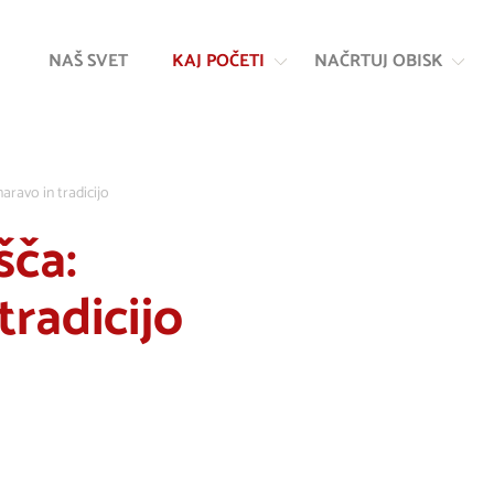
Na
Navigacija
vsebino
NAŠ SVET
KAJ POČETI
NAČRTUJ OBISK
aravo in tradicijo
šča:
tradicijo