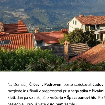
Na Domačiji
Čilčevi
v
Pedrovem
boste raziskovali
čudovi
razglede in uživali v preprostosti pristnega
stika z živalmi
kleti
, dan pa se zaključi z
večerjo v Špacapanovi hiši
. Po 
naslednje jutro uživate v
Adinem zajtrku
.