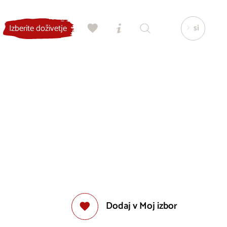
si
Izberite doživetje
Dodaj v Moj izbor