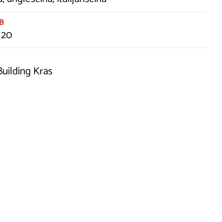
B
 20
uilding Kras