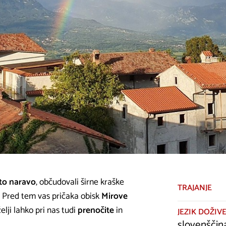
to naravo
, občudovali širne kraške
TRAJANJE
. Pred tem vas pričaka obisk
Mirove
želji lahko pri nas tudi
prenočite
in
JEZIK DOŽIVE
slovenščina