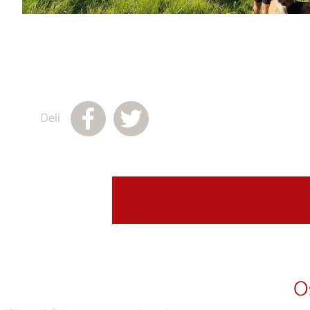
Deli
O