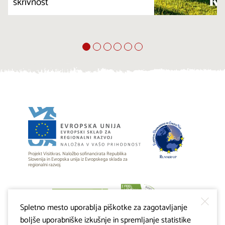
skrivnost
Projekt Visitkras. Naložbo sofinancirata Republika
Slovenija in Evropska unija iz Evropskega sklada za
regionalni razvoj.
Spletno mesto uporablja piškotke za zagotavljanje
boljše uporabniške izkušnje in spremljanje statistike