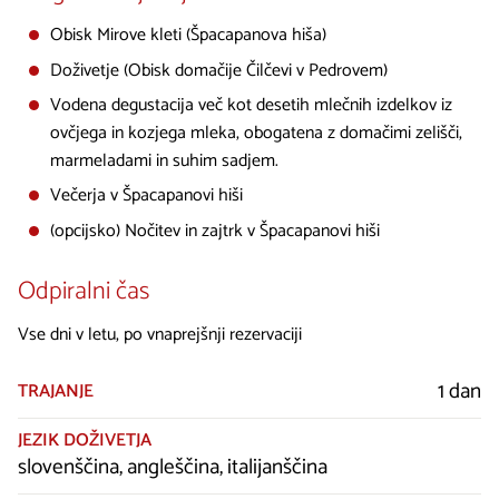
Obisk Mirove kleti (Špacapanova hiša)
Doživetje (Obisk domačije Čilčevi v Pedrovem)
Vodena degustacija več kot desetih mlečnih izdelkov iz
ovčjega in kozjega mleka, obogatena z domačimi zelišči,
marmeladami in suhim sadjem.
Večerja v Špacapanovi hiši
(opcijsko) Nočitev in zajtrk v Špacapanovi hiši
Odpiralni čas
Vse dni v letu, po vnaprejšnji rezervaciji
1 dan
TRAJANJE
JEZIK DOŽIVETJA
slovenščina, angleščina, italijanščina