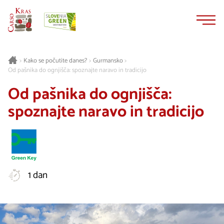
Na
Navigacija
vsebino
Gurmansko
>
Kako se počutite danes?
>
>
Od pašnika do ognjišča: spoznajte naravo in tradicijo
Od pašnika do ognjišča:
spoznajte naravo in tradicijo
1 dan