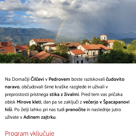
Na Domačiji
Čilčevi
v
Pedrovem
boste raziskovali
čudovito
naravo
, občudovali širne kraške razglede in uživali v
preprostosti pristnega
stika z živalmi
. Pred tem vas pričaka
obisk
Mirove kleti
, dan pa se zaključi z
večerjo v Špacapanovi
hiši
. Po želji lahko pri nas tudi
prenočite
in naslednje jutro
uživate v
Adinem zajtrku
.
Program vključuje