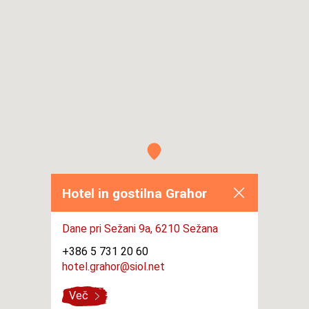
Hotel in gostilna Grahor
Dane pri Sežani 9a,
6210 Sežana
+386 5 731 20 60
hotel.grahor@siol.net
Več