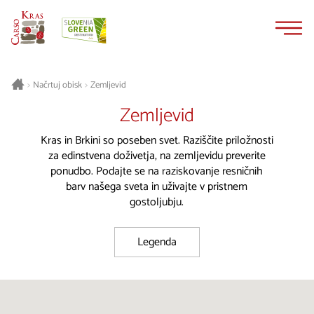
Na
Navigacija
vsebino
Načrtuj obisk
Zemljevid
>
>
Zemljevid
Kras in Brkini so poseben svet. Raziščite priložnosti
za edinstvena doživetja, na zemljevidu preverite
ponudbo. Podajte se na raziskovanje resničnih
barv našega sveta in uživajte v pristnem
gostoljubju.
Legenda