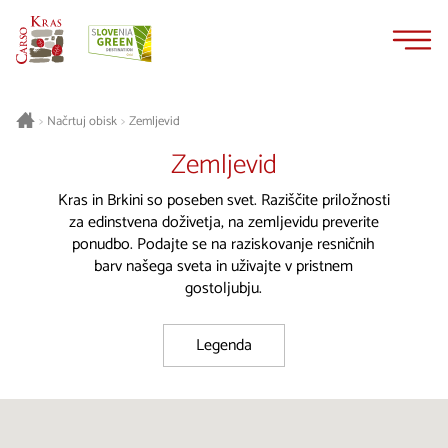
Na
Navigacija
vsebino
Načrtuj obisk
Zemljevid
>
>
Zemljevid
Kras in Brkini so poseben svet. Raziščite priložnosti
za edinstvena doživetja, na zemljevidu preverite
ponudbo. Podajte se na raziskovanje resničnih
barv našega sveta in uživajte v pristnem
gostoljubju.
Legenda