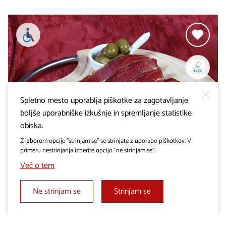
Spletno mesto uporablja piškotke za zagotavljanje
boljše uporabniške izkušnje in spremljanje statistike
obiska.
Z izborom opcije "strinjam se" se strinjate z uporabo piškotkov. V
primeru nestrinjanja izberite opcijo "ne strinjam se".
GOSTILNE
Več o tem
Gostišče Risnik s prenočišči
Ne strinjam se
Strinjam se