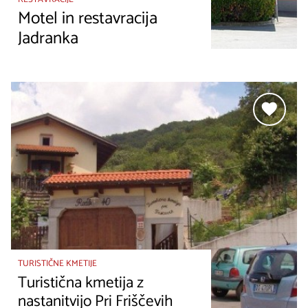
Motel in restavracija
Jadranka
TURISTIČNE KMETIJE
Turistična kmetija z
nastanitvijo Pri Friščevih