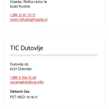
Hrpelje, Reška cesta 14
6240 Kozina
+386 51 67 70 17
ester.mihalic@hrpelje.si
TIC Dutovlje
Dutovlje 65
6221 Dutovlje
+386 5 764 15 49
sezana@visitkras.info
Delovni čas:
PET-NED: 10-16 h