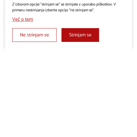
Turizem Miren–Kostanjevica
Z izborom opcije "strinjam se" se strinjate z uporabo piškotkov. V
primeru nestrinjanja izberite opcijo "ne strinjam se".
Več o tem
Cerje, Lokvica 35
5291 Miren
Ne strinjam se
Strinjam se
+386 31 310 800
info@mirenkras.si
Delovni čas:
SRE–PET: 10–16 h
SOB-NED: 10–18 h
Sledite nam na: