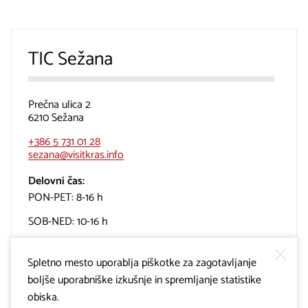
TIC Sežana
Prečna ulica 2
6210 Sežana
+386 5 731 01 28
sezana@visitkras.info
Delovni čas:
PON-PET: 8-16 h
SOB-NED: 10-16 h
Spletno mesto uporablja piškotke za zagotavljanje
boljše uporabniške izkušnje in spremljanje statistike
obiska.