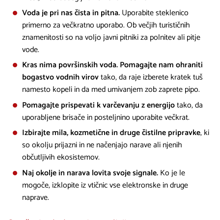
Voda je pri nas čista in pitna.
Uporabite steklenico
primerno za večkratno uporabo. Ob večjih turističnih
znamenitosti so na voljo javni pitniki za polnitev ali pitje
vode.
Kras nima površinskih voda. Pomagajte nam ohraniti
bogastvo vodnih virov
tako, da raje izberete kratek tuš
namesto kopeli in da med umivanjem zob zaprete pipo.
Pomagajte prispevati k varčevanju z energijo
tako, da
uporabljene brisače in posteljnino uporabite večkrat.
Izbirajte mila, kozmetične in druge čistilne pripravke
, ki
so okolju prijazni in ne načenjajo narave ali njenih
občutljivih ekosistemov.
Naj okolje in narava lovita svoje signale.
Ko je le
mogoče, izklopite iz vtičnic vse elektronske in druge
naprave.