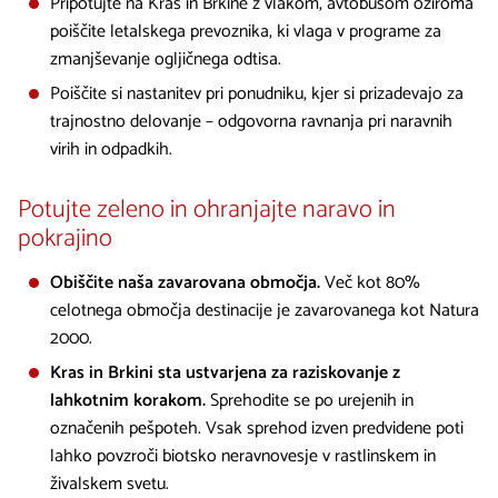
Pripotujte na Kras in Brkine z vlakom, avtobusom oziroma
poiščite letalskega prevoznika, ki vlaga v programe za
zmanjševanje ogljičnega odtisa.
Poiščite si nastanitev pri ponudniku, kjer si prizadevajo za
trajnostno delovanje – odgovorna ravnanja pri naravnih
virih in odpadkih.
Potujte zeleno in ohranjajte naravo in
pokrajino
Obiščite naša zavarovana območja.
Več kot 80%
celotnega območja destinacije je zavarovanega kot Natura
2000.
Kras in Brkini sta ustvarjena za raziskovanje z
lahkotnim korakom.
Sprehodite se po urejenih in
označenih pešpoteh. Vsak sprehod izven predvidene poti
lahko povzroči biotsko neravnovesje v rastlinskem in
živalskem svetu.