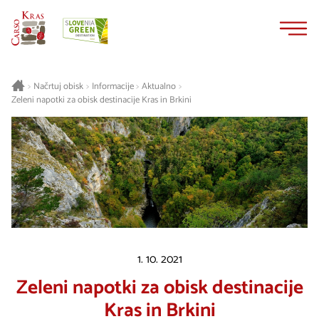
Na
Navigacija
vsebino
Načrtuj obisk
Informacije
Aktualno
>
>
>
>
Zeleni napotki za obisk destinacije Kras in Brkini
1. 10. 2021
Zeleni napotki za obisk destinacije
Kras in Brkini