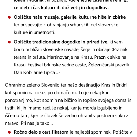
lokalni vodniki,
ki poznajo vse
4 letne čase narave in 5.,
celoletni čas kulturnih doživetij in dogodkov.
Obiščite naše muzeje, galerije, kulturne hiše in zbirke
ter prispevajte k ohranjanju vrhunskih del slovenske
kulture in umetnosti.
Obiščite tradicionalne dogodke in prireditve,
ki vam
bodo približali slovenske navade, šege in običaje (Praznik
terana in pršuta, Martinovanje na Krasu, Praznik sivke na
Krasu, Festival brkinske sadne ceste, Železničarski praznik,
Dan Kobilarne Lipica …)
Ohranimo zeleno Slovenijo ter našo destinacijo Kras in Brkini
kot spomin na »okus po domačem«. To je nekaj kar
ponotranjimo, kot spomin na bližino in toplino svojega doma in
tistih, ki jih imamo radi. Je nekaj, kar je morda izgubljeno in
iščemo tam, kjer je človek še vedno ohranil v pristnem stiku z
naravo. Pri nas je tako …
Ročno delo s certifikatom
je najlepši spominek. Poiščite v