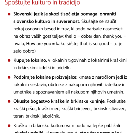
Spoštujte kulturo in tradicijo
Slovenski jezik je skozi tisočletja pomagal ohraniti
slovensko kulturo in suverenost.
Skušajte se naučiti
nekaj osnovnih besed in fraz, ki bodo narisale nasmešek
na obraz vaših gostiteljev: (hello = dober dan, thank you =
hvala, How are you = kako si/ste, that is so good – to je
zelo dobro)
Kupujte lokalno,
v lokalnih trgovinah z lokalnimi kraškimi
in brkinskimi izdelki in pridelki.
Podpirajte lokalne proizvajalce:
kmete z naročilom jedi iz
lokalnih sestavin, obrtnike z nakupom njihovih izdelkov in
umetnike s spoznavanjem ali nakupom njihovih umetnin.
Okusite bogastvo kraške in brkinske kuhinje.
Poskusite:
kraški pršut, kraški med, kraški brinjevec, brkinski slivovec,
teran, brkinski jabolčnik.
Kraško in brkinsko kulturo vam bodo najlepše približali