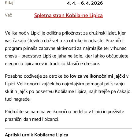
4. 4. – 6. 4. 2026
Kdaj
Spletna stran Kobilarne Lipica
Več
Velika noč v Lipici je odlična priložnost za družinski izlet, kjer
vas čakajo številna doživetja za otroke in odrasle. Praznični
program prinaša zabavne aktivnosti za najmlajše ter vrhunec
dneva – predstavo Lipiške jahalne šole, kjer lahko občudujete
eleganco lipicancev in tradicijo klasične dresure.
Posebno doživetje za otroke bo
lov za velikonočnimi jajčki
v
Lipici. Velikonočni zajček bo najmlajšim pomagal pri iskanju
skritih jajčk po posestvu Kobilarne Lipica, najhitrejše pa čakajo
tudi nagrade.
Pridružite se nam na velikonočno nedeljo v Lipici in preživite
praznični dan med lipicanci.
Aprilski urnik Kobilarne Lipica