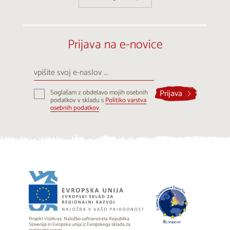
Prijava na e-novice
vpišite
svoj
e-
Prijava
Soglašam z obdelavo mojih osebnih
naslov
podatkov v skladu s
Politiko varstva
...
osebnih podatkov
.
Projekt Visitkras. Naložbo sofinancirata Republika
Slovenija in Evropska unija iz Evropskega sklada za
regionalni razvoj.