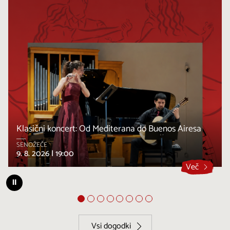
Klasični koncert: Od Mediterana do Buenos Airesa
SENOŽEČE
9. 8. 2026 |
19:00
Več
⏸
Vsi dogodki