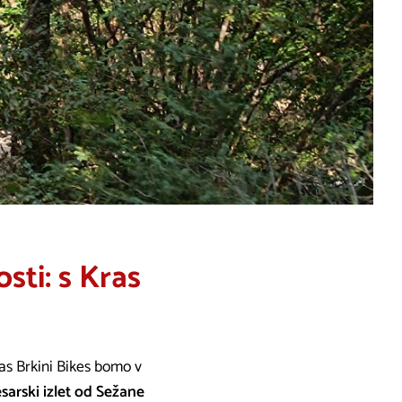
sti: s Kras
as Brkini Bikes bomo v
arski izlet od Sežane