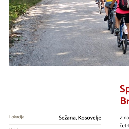
Sp
Br
Lokacija
Sežana, Kosovelje
Z na
četr