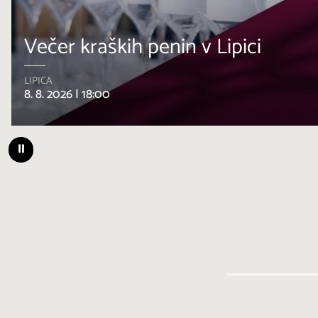
Klasični koncert: Od Medi
ci
do Buenos Airesa
SENOŽEČE
9. 8. 2026 |
19:00
⏸