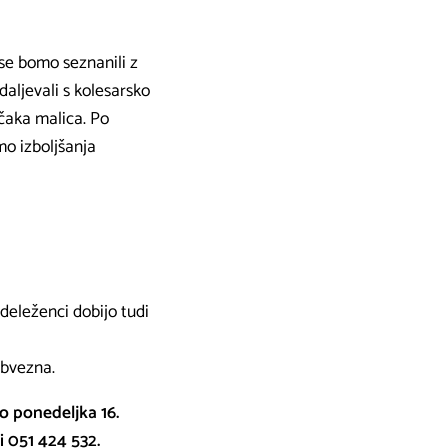
r se bomo seznanili z
aljevali s kolesarsko
čaka malica. Po
mo izboljšanja
 udeleženci dobijo tudi
obvezna.
o ponedeljka 16.
i 051 424 532.