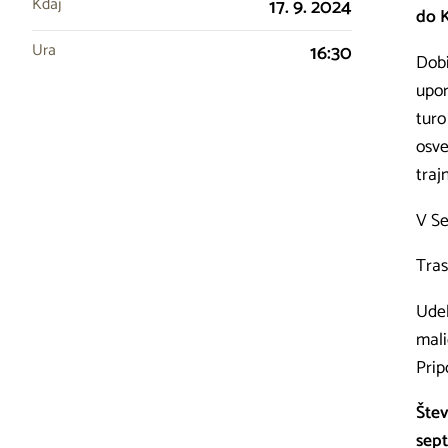
Kdaj
17. 9. 2024
do K
Ura
16:30
Dobi
upor
turo
osve
traj
V Se
Tras
Udel
mali
Prip
Štev
sep