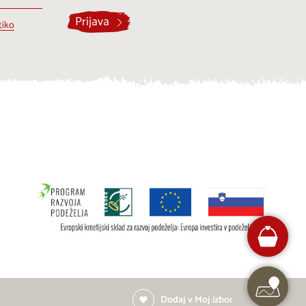
Prijava
tiko
Dodaj v Moj izbor