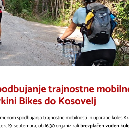
odbujanje trajnostne mobilno
kini Bikes do Kosovelj
menom spodbujanja trajnostne mobilnosti in uporabe koles Kr
tek, 19. septembra, ob 16.30 organizirali
brezplačen voden koles