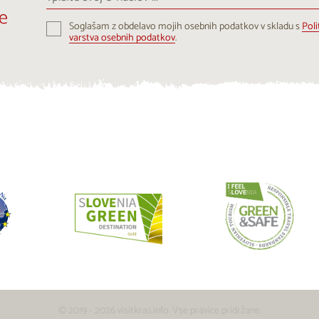
svoj
e
e-
Soglašam z obdelavo mojih osebnih podatkov v skladu s
Poli
naslov
varstva osebnih podatkov
.
...
© 2019 - 2026 visitkras.info. Vse pravice pridržane.