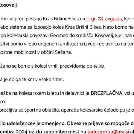
osovelj
.
mo se pred postajo Kras Brkini Bikes na
Trgu 28. avgusta
, kje
abo sistema za izposojo koles Kras Brkini Bikes. Nato bomo nad
 po kolesarski povezavi Geomob do središča Kosovelj, kjer nas 
žitvi bomo v lepo urejenem amfiteatru izvedli delavnico na te
nostne mobilnosti v občini Sežana.
žano se bomo s kolesi vrnili predvidoma ob 19.30.
a je dolga 16 km v vsako smer.
ežba na kolesarskem izletu in delavnici je
BREZPLAČNA
, vsi
co.
oročljiva so športna oblačila, uporaba kolesarske čelade pa je 
ilo udeležencev je omenjeno. Obvezne prijave so mogoče d
tembra 2024 oz. do zapolnitve mest na
tadej.gorup@ora.si
al