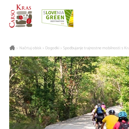
>
Načrtuj obisk
>
Dogodki
>
Spodbujanje trajnostne mobilnosti: s Kr