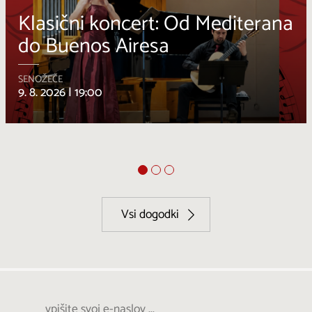
terana
Smeh v kraških kleteh
AVBER
10. 8. 2026 |
20:00
Vsi dogodki
vpišite