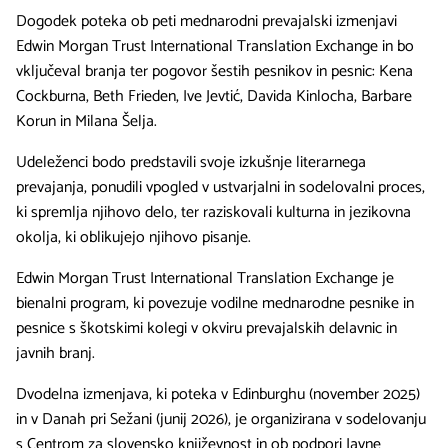
Dogodek poteka ob peti mednarodni prevajalski izmenjavi
Edwin Morgan Trust International Translation Exchange in bo
vključeval branja ter pogovor šestih pesnikov in pesnic: Kena
Cockburna, Beth Frieden, Ive Jevtić, Davida Kinlocha, Barbare
Korun in Milana Šelja.
Udeleženci bodo predstavili svoje izkušnje literarnega
prevajanja, ponudili vpogled v ustvarjalni in sodelovalni proces,
ki spremlja njihovo delo, ter raziskovali kulturna in jezikovna
okolja, ki oblikujejo njihovo pisanje.
Edwin Morgan Trust International Translation Exchange je
bienalni program, ki povezuje vodilne mednarodne pesnike in
pesnice s škotskimi kolegi v okviru prevajalskih delavnic in
javnih branj.
Dvodelna izmenjava, ki poteka v Edinburghu (november 2025)
in v Danah pri Sežani (junij 2026), je organizirana v sodelovanju
s Centrom za slovensko književnost in ob podpori Javne