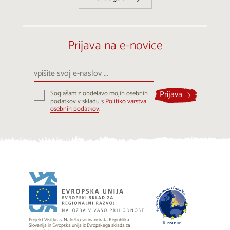
Prijava na e-novice
vpišite
svoj
e-
Prijava
Soglašam z obdelavo mojih osebnih
naslov
podatkov v skladu s
Politiko varstva
...
osebnih podatkov
.
Projekt Visitkras. Naložbo sofinancirata Republika
Slovenija in Evropska unija iz Evropskega sklada za