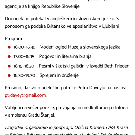
agencije za knjigo Republike Slovenije.
Dogodek bo potekal v angleškem in slovenskem jeziku. S
ponosom ga podpira Britansko veleposlaništvo v Ljubljani.
Program
16.00–16.45 Vodeni ogled Muzeja slovenskega jezika
17.00–18.15 Pogovor in literarna branja
18.15–18.30 Pesmi v škotski gelščini v izvedbi Beth Frieden
18.30–19.30 Sprejem in druženje
Prosimo, da svojo udeležbo potrdite Petru Daveyju na naslov:
ptrdavey@gmail.com
.
Vabljeni na večer poezije, prevajanja in medkulturnega dialoga
v ambientu Gradu Štanjel.
Dogodek organizirajo in podpirajo: Občina Komen, ORA Krasa