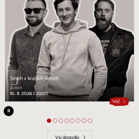
Smeh v kraških kleteh
AVBER
10. 8. 2026 |
20:00
Več
⏸
Vsi dogodki