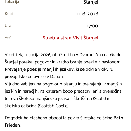
Štanjel
Lokacija
11. 6. 2026
Kdaj
17:00
Ura
Spletna stran Visit Štanjel
Več
V četrtek, 11. junija 2026, ob 17. uri bo v Dvorani Ana na Gradu
Štanjel potekal pogovor in kratko branje poezije z naslovom
Prevajanje poezije manjših jezikov
, ki se odvija v okviru
prevajalske delavnice v Danah.
Vljudno vabljeni na pogovor o pisanju in prevajanju v manjših
jezikih in narečjih, na katerem bodo predstavljeni slovenščina
ter dva škotska manjšinska jezika – škotščina (Scots) in
škotska gelščina (Scottish Gaelic).
Dogodek bo glasbeno obogatila pevka škotske gelščine
Beth
Frieden
.