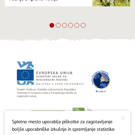
Projekt Visitkras. Naložbo sofinancirata Republika
Slovenija in Evropska unija iz Evropskega sklada za
regionalni razvoj.
Spletno mesto uporablja piškotke za zagotavljanje
boljše uporabniške izkušnje in spremljanje statistike