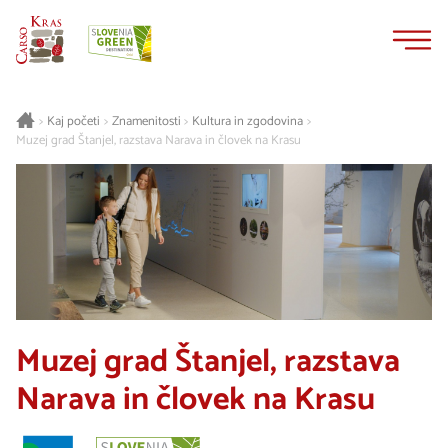
Na
Navigacija
vsebino
Kaj početi
Znamenitosti
Kultura in zgodovina
>
>
>
>
Muzej grad Štanjel, razstava Narava in človek na Krasu
Muzej grad Štanjel, razstava
Narava in človek na Krasu