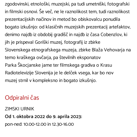
zgodovinski, etnološki, muzejski, pa tudi umetniški, fotografski
in filmski osnovi. Še več, ne le raznolikost tem, tudi raznolikost
prezentacijskih načinov in metod bo obiskovalcu ponudila
bogato izkušnjo: od klasičnih muzejskih prezentacij artefaktov,
denimo najdb iz obdobij gradišč in najdb iz časa Cobenzlov, ki
jih je prispeval Goriški muzej, fotografij iz zbirke
Slovenskega etnografskega muzeja, zbirke Blaža Vehovarja na
temo kraškega ovčarja, pa številnih eksponatov
Parka Škocjanske jame ter filmskega gradiva o Krasu
Radiotelevizije Slovenija je le delček vsega, kar bo nov
muzej strnil v kompleksno in bogato izkušnjo.
Odpiralni čas
ZIMSKI URNIK
Od 1. oktobra 2022 do 9. aprila 2023:
pon-ned: 10.00-12.00 in 12.30-16.00