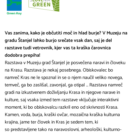
Vas zanima, kako je občutiti moč in hlad burje? V Muzeju na
gradu Štanjel lahko burjo srečate vsak dan, saj je del
razstave tudi vetrovnik, kjer vas ta kraška čarovnica
dodobra prepiha!
Razstava v Muzeju grad Štanjel je posvečena naravi in človeku
na Krasu. Razstava je nekaj posebnega. Obiskovalec bo
namreč Kras ne le spoznal in se o njem naučil veliko novega,
temveč, ga bo zaslišal, zavonjal, ga otipal … Razstava namreč
gradi na izkustvenem doživljanju Krasa in njegove narave in
kulture, saj vsaka izmed tem razstave vključuje interaktivni
moment, ki bo obiskovalcu razkril eno od skrivnosti Krasa.
Kamen, voda, burja, kraški ovčar, mozaična kraška kulturna
krajina, jame ter človek in Kras je sedem tem, ki
so predstavljene tako na naravoslovni, arheološki, kulturno-