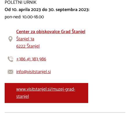
POLETNI URNIK
Od 10. aprila 2023 do 30. septembra 2023:
pon-ned: 10.00-18.00
Center za obiskovalce Grad Štanjel
Štanjel 1a
6222 Štanjel
+386 41 383 986
info@visitstanjel.si
www.visitstanjel.si/muzej-grad-
stanjel