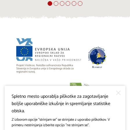
Projekt Visitkras. Naložbo sofinancirata Republika
Slovenija in Evropska unija iz Evropskega sklada za
regionalni razvoj.
Spletno mesto uporablja piškotke za zagotavljanje
boljše uporabniške izkušnje in spremljanje statistike
obiska.
Z izborom opcije "strinjam se" se strinjate z uporabo piškotkov. V
primeru nestrinjanja izberite opcijo "ne strinjam se".