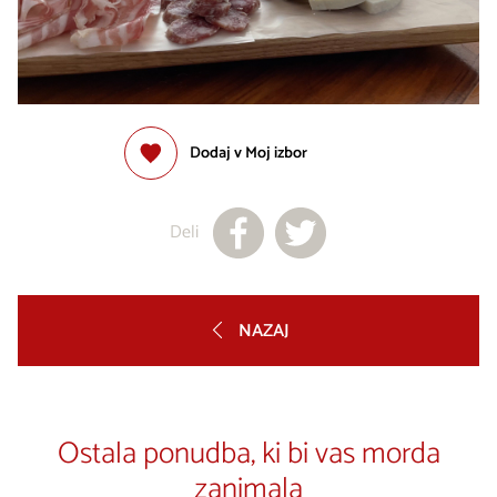
Dodaj v Moj izbor
Deli
NAZAJ
Ostala ponudba, ki bi vas morda
zanimala