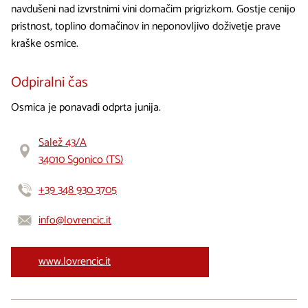
navdušeni nad izvrstnimi vini domačim prigrizkom. Gostje cenijo
pristnost, toplino domačinov in neponovljivo doživetje prave
kraške osmice.
Odpiralni čas
Osmica je ponavadi odprta junija.
Salež 43/A
34010 Sgonico (TS)
+39 348 930 3705
info@lovrencic.it
www.lovrencic.it