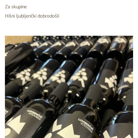
Za skupine
Hišni ljubljenčki dobrodošli