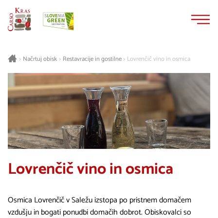
Na
Navigacija
vsebino
Načrtuj obisk
Restavracije in gostilne
Lovrenčič vino in osmica
>
>
>
Lovrenčič vino in osmica
Osmica Lovrenčič v Saležu izstopa po pristnem domačem
vzdušju in bogati ponudbi domačih dobrot. Obiskovalci so