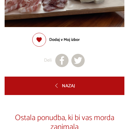
Dodaj v Moj izbor
Deli
NAZAJ
Ostala ponudba, ki bi vas morda
zanimala