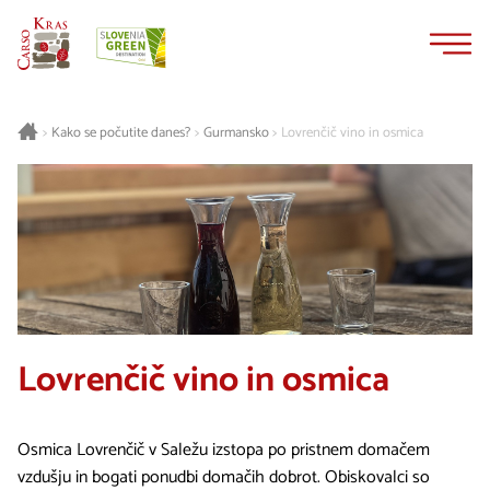
Na
Navigacija
vsebino
Gurmansko
Lovrenčič vino in osmica
>
Kako se počutite danes?
>
>
Lovrenčič vino in osmica
Osmica Lovrenčič v Saležu izstopa po pristnem domačem
vzdušju in bogati ponudbi domačih dobrot. Obiskovalci so