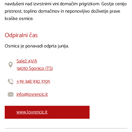
navdušeni nad izvrstnimi vini domačim prigrizkom. Gostje cenijo
pristnost, toplino domačinov in neponovljivo doživetje prave
kraške osmice.
Odpiralni čas
Osmica je ponavadi odprta junija.
Salež 43/A
34010 Sgonico (TS)
+39 348 930 3705
info@lovrencic.it
www.lovrencic.it