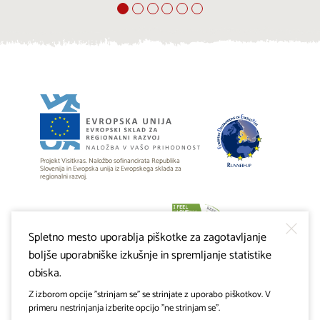
Projekt Visitkras. Naložbo sofinancirata Republika
Slovenija in Evropska unija iz Evropskega sklada za
regionalni razvoj.
Spletno mesto uporablja piškotke za zagotavljanje
boljše uporabniške izkušnje in spremljanje statistike
obiska.
Z izborom opcije "strinjam se" se strinjate z uporabo piškotkov. V
primeru nestrinjanja izberite opcijo "ne strinjam se".