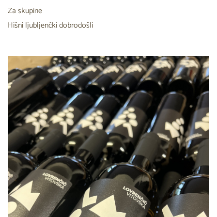
Za skupine
Hišni ljubljenčki dobrodošli