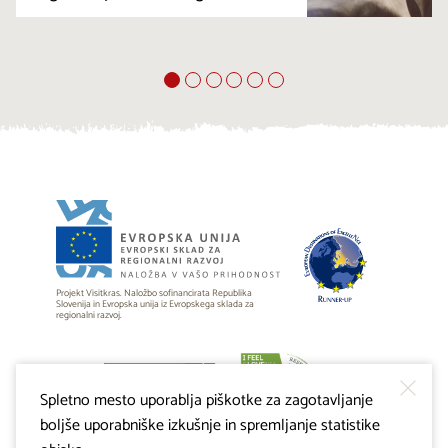
Projekt Visitkras. Naložbo sofinancirata Republika
Slovenija in Evropska unija iz Evropskega sklada za
regionalni razvoj.
Spletno mesto uporablja piškotke za zagotavljanje
boljše uporabniške izkušnje in spremljanje statistike