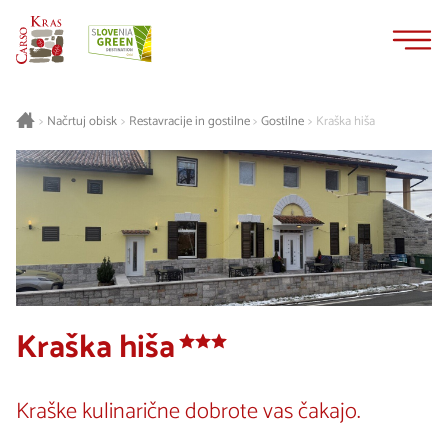
Na
Navigacija
vsebino
Načrtuj obisk
Restavracije in gostilne
Gostilne
Kraška hiša
>
>
>
>
Kraška hiša
Kraške kulinarične dobrote vas čakajo.