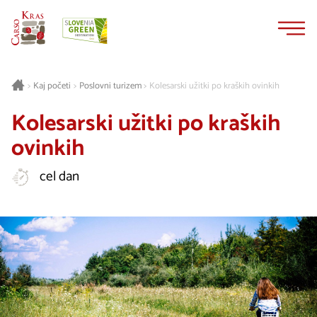
Na
Navigacija
vsebino
Kaj početi
Poslovni turizem
Kolesarski užitki po kraških ovinkih
>
>
>
Kolesarski užitki po kraških
ovinkih
cel dan