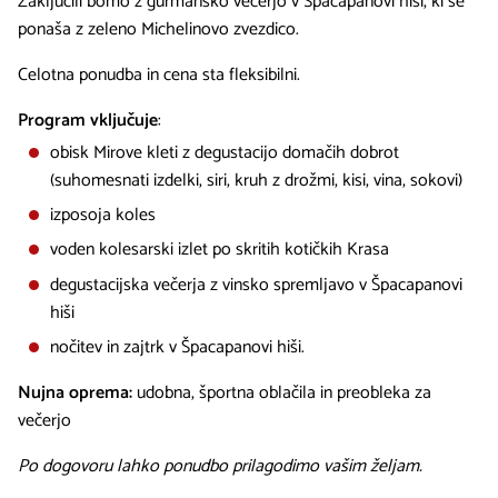
Zaključili bomo z gurmansko večerjo v Špacapanovi hiši, ki se
ponaša z zeleno Michelinovo zvezdico.
Celotna ponudba in cena sta fleksibilni.
Program vključuje
:
obisk Mirove kleti z degustacijo domačih dobrot
(suhomesnati izdelki, siri, kruh z drožmi, kisi, vina, sokovi)
izposoja koles
voden kolesarski izlet po skritih kotičkih Krasa
degustacijska večerja z vinsko spremljavo v Špacapanovi
hiši
nočitev in zajtrk v Špacapanovi hiši.
Nujna oprema:
udobna, športna oblačila in preobleka za
večerjo
Po dogovoru lahko ponudbo prilagodimo vašim željam.