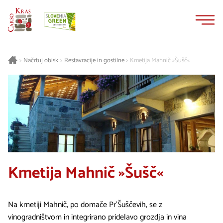
Na
Navigacija
vsebino
Načrtuj obisk
Restavracije in gostilne
Kmetija Mahnič »Šušč«
>
>
>
Kmetija Mahnič »Šušč«
Na kmetiji Mahnič, po domače Pr'Šuščevih, se z
vinogradništvom in integrirano pridelavo grozdja in vina