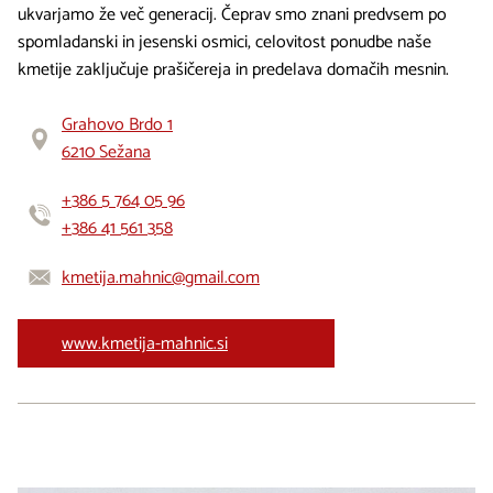
ukvarjamo že več generacij. Čeprav smo znani predvsem po
spomladanski in jesenski osmici, celovitost ponudbe naše
kmetije zaključuje prašičereja in predelava domačih mesnin.
Grahovo Brdo 1
6210 Sežana
+386 5 764 05 96
+386 41 561 358
kmetija.mahnic@gmail.com
www.kmetija-mahnic.si