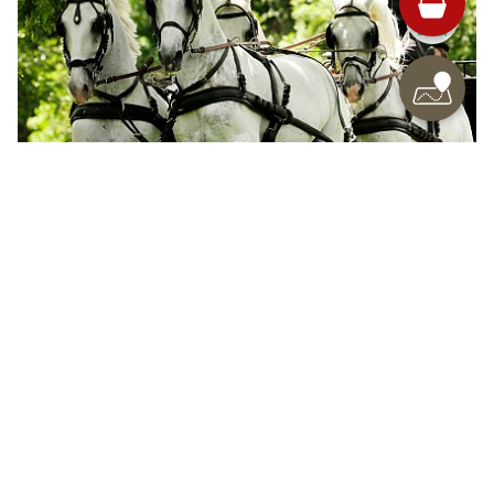
SPROŠČENO RAZISKOVANJE
Vožnja z lipiško kočijo