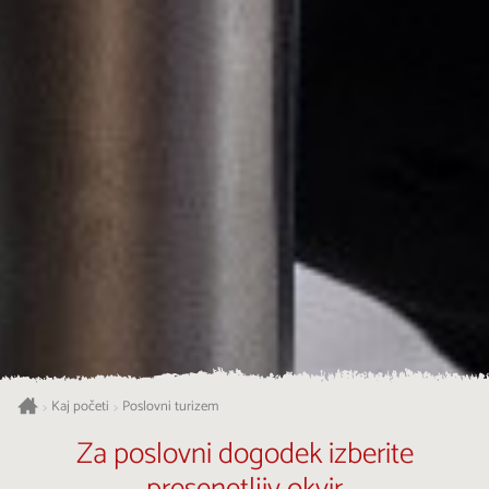
Kaj početi
Poslovni turizem
>
>
Za poslovni dogodek izberite