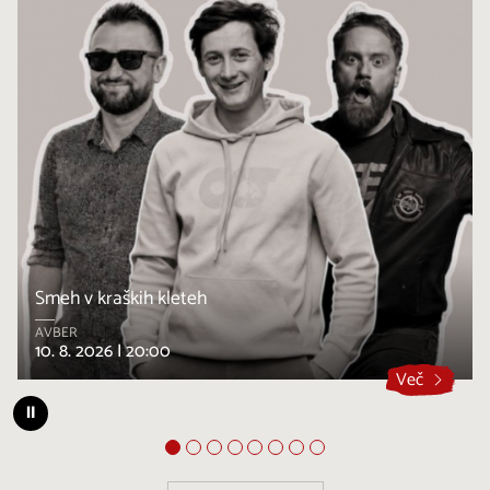
Smeh v kraških kleteh
AVBER
10. 8. 2026 |
20:00
Več
⏸