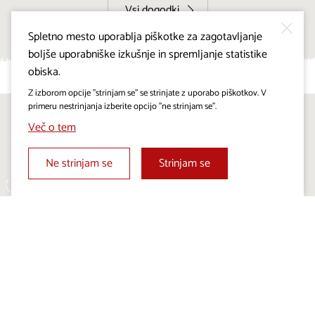
Vsi dogodki
Spletno mesto uporablja piškotke za zagotavljanje
boljše uporabniške izkušnje in spremljanje statistike
obiska.
Z izborom opcije "strinjam se" se strinjate z uporabo piškotkov. V
primeru nestrinjanja izberite opcijo "ne strinjam se".
Sledite nam na:
Več o tem
Ne strinjam se
Strinjam se
Projekt Visitkras. Naložbo sofinancirata Republika
Slovenija in Evropska unija iz Evropskega sklada za