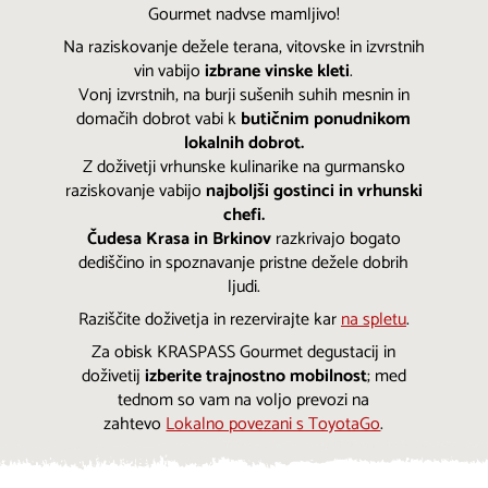
Gourmet nadvse mamljivo!
Na raziskovanje dežele terana, vitovske in izvrstnih
vin vabijo
izbrane vinske kleti
.
Vonj izvrstnih, na burji sušenih suhih mesnin in
domačih dobrot vabi k
butičnim ponudnikom
lokalnih dobrot.
Z doživetji vrhunske kulinarike na gurmansko
raziskovanje vabijo
najboljši gostinci in vrhunski
chefi.
Čudesa Krasa in Brkinov
razkrivajo bogato
dediščino in spoznavanje pristne dežele dobrih
ljudi.
Raziščite doživetja in rezervirajte kar
na spletu
.
Za obisk KRASPASS Gourmet degustacij in
doživetij
izberite trajnostno mobilnost
; med
tednom so vam na voljo prevozi na
zahtevo
Lokalno povezani s ToyotaGo
.