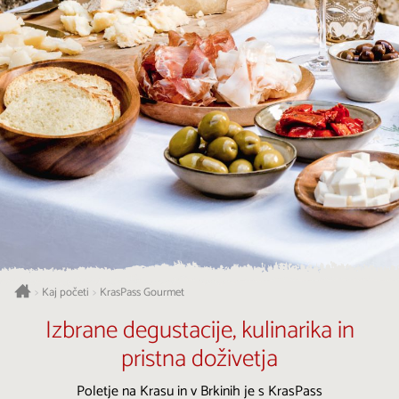
Kaj početi
KrasPass Gourmet
>
>
Izbrane degustacije, kulinarika in
pristna doživetja
Poletje na Krasu in v Brkinih je s KrasPass