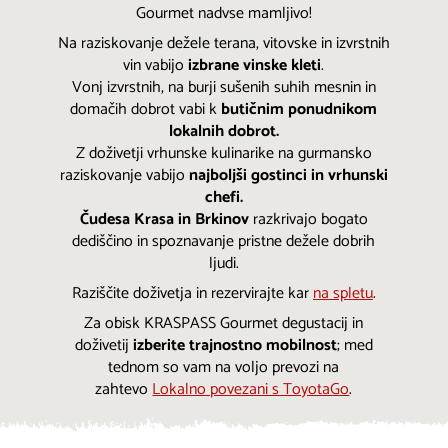
Gourmet nadvse mamljivo!
Na raziskovanje dežele terana, vitovske in izvrstnih
vin vabijo
izbrane vinske kleti
.
Vonj izvrstnih, na burji sušenih suhih mesnin in
domačih dobrot vabi k
butičnim ponudnikom
lokalnih dobrot.
Z doživetji vrhunske kulinarike na gurmansko
raziskovanje vabijo
najboljši gostinci in vrhunski
chefi.
Čudesa Krasa in Brkinov
razkrivajo bogato
dediščino in spoznavanje pristne dežele dobrih
ljudi.
Raziščite doživetja in rezervirajte kar
na spletu
.
Za obisk KRASPASS Gourmet degustacij in
doživetij
izberite trajnostno mobilnost
; med
tednom so vam na voljo prevozi na
zahtevo
Lokalno povezani s ToyotaGo
.