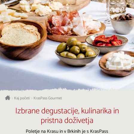
Kaj početi
KrasPass Gourmet
>
>
Izbrane degustacije, kulinarika in
pristna doživetja
Poletje na Krasu in v Brkinih je s KrasPass