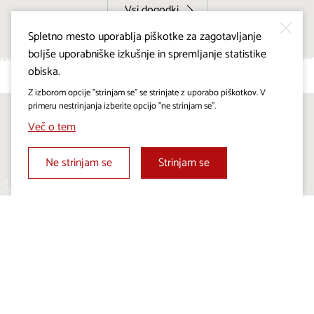
Vsi dogodki
Spletno mesto uporablja piškotke za zagotavljanje
boljše uporabniške izkušnje in spremljanje statistike
obiska.
Z izborom opcije "strinjam se" se strinjate z uporabo piškotkov. V
primeru nestrinjanja izberite opcijo "ne strinjam se".
Sledite nam na:
Več o tem
Ne strinjam se
Strinjam se
Projekt Visitkras. Naložbo sofinancirata Republika
Slovenija in Evropska unija iz Evropskega sklada za