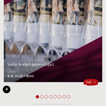
Večer kraških penin v Lipici
LIPICA
8. 8. 2026 |
18:00
Več
⏸