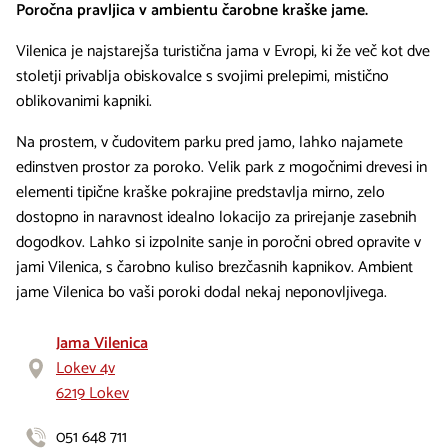
Poročna pravljica v ambientu čarobne kraške jame.
Vilenica je najstarejša turistična jama v Evropi, ki že več kot dve
stoletji privablja obiskovalce s svojimi prelepimi, mistično
oblikovanimi kapniki.
Na prostem, v čudovitem parku pred jamo, lahko najamete
edinstven prostor za poroko. Velik park z mogočnimi drevesi in
elementi tipične kraške pokrajine predstavlja mirno, zelo
dostopno in naravnost idealno lokacijo za prirejanje zasebnih
dogodkov. Lahko si izpolnite sanje in poročni obred opravite v
jami Vilenica, s čarobno kuliso brezčasnih kapnikov. Ambient
jame Vilenica bo vaši poroki dodal nekaj neponovljivega.
Jama Vilenica
Lokev 4v
6219 Lokev
051 648 711