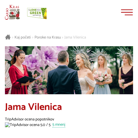
Na
Navigacija
vsebino
Kaj početi
Poroke na Krasu
Jama Vilenica
>
>
>
Jama Vilenica
TripAdvisor ocena popotnikov
5 mnenj