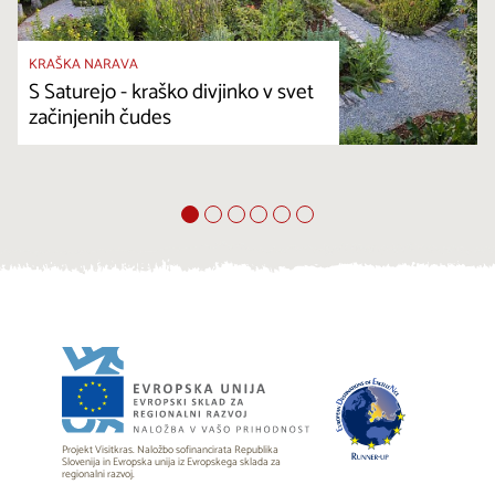
KRAŠKA NARAVA
S Saturejo - kraško divjinko v svet
začinjenih čudes
Projekt Visitkras. Naložbo sofinancirata Republika
Slovenija in Evropska unija iz Evropskega sklada za
regionalni razvoj.