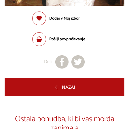
Dodaj v Moj izbor
Pošlji povpraševanje
Deli
NAZAJ
Ostala ponudba, ki bi vas morda
zanimala