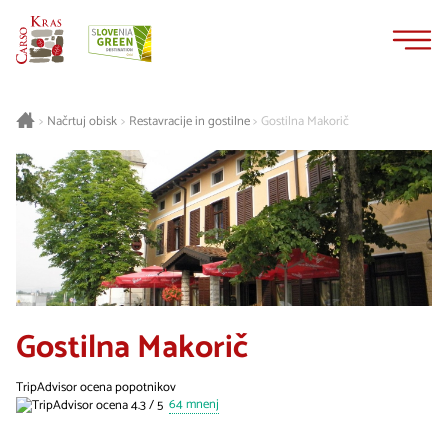
Na
Navigacija
vsebino
Načrtuj obisk
Restavracije in gostilne
Gostilna Makorič
>
>
>
Gostilna Makorič
TripAdvisor ocena popotnikov
64 mnenj