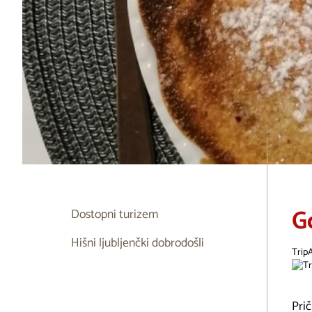
Go
Dostopni turizem
Hišni ljubljenčki dobrodošli
Trip
Pri