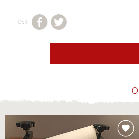
Deli
O