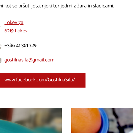
i kot so pršut, jota, njoki ter jedmi z žara in sladicami.
Lokev 7a
6219 Lokev
+386 41 361 729
gostilnasila@gmail.com
www.facebook.com/GostilnaSila/