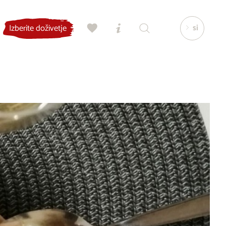
si
Izberite doživetje