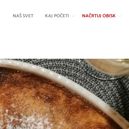
Na
Navigacija
vsebino
NAŠ SVET
KAJ POČETI
NAČRTUJ OBISK