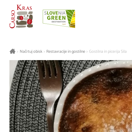
>
Načrtuj obisk
>
Restavracije in gostilne
>
Gostilna in picerija Sila