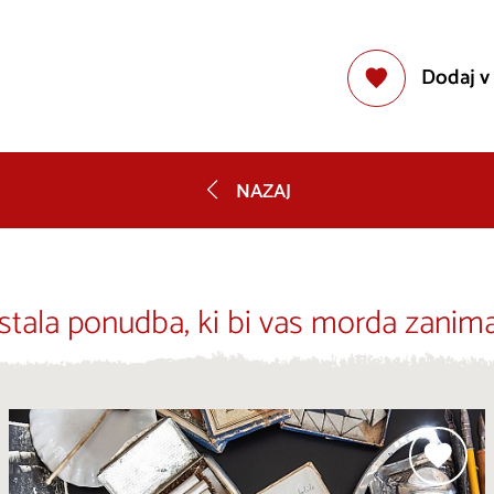
Dodaj v
NAZAJ
stala ponudba, ki bi vas morda zanima