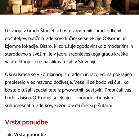
Uživanje v Gradu Štanjel si boste zapomnili zaradi odličnih
gostiteljev, butičnih izdelkov družinske selekcije Q-Komel in
izjemne lokacije. Bistro, ki združuje zgodovinsko z modernim in
starodavno s svežim, je v jedru srednjeveškega gradu kraške
vasice Štanjel, ene najslikovitejših v Sloveniji.
Okusi Krasa se v kombinaciji z gradom in razgledi na pokrajino
prepletejo v edinstveno doživetje. Veselili se bodo vsi čuti, ko
boste okušali specialitete iz prvovrstnih sestavin. Prepričali vas
bodo s hišno Q-Komel selekcijo – izborom vrhunskih
suhomesnatih izdelkov, ki zorijo v družinski pršutarni.
Vrsta ponudbe
Vrsta ponudbe