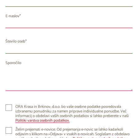
E-naslov
Število oseb
Sporočilo
ORA Krasa in Brkinov, d.o.o. bo vaše osebne podatke posredovala
izbranemu ponudniku za namen priprave individualne ponudbe. Več
informacij o obdelavi vaših osebnih podatkov si lahko preberete v naši
Politiki varstva osebnih podatkov.
Želim prejemati e-novice. Od prejemanja e-novic se lahko kadarkoli
odjavim s klikom na »Odjava« v vsakih e-novicah. Soglašam z obdelavo