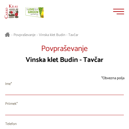
Na
Navigacija
vsebino
Vinska klet Budin - Tavčar
>
Povpraševanje
>
Povpraševanje
Vinska klet Budin - Tavčar
Obvezna polja
Ime
Priimek
Telefon