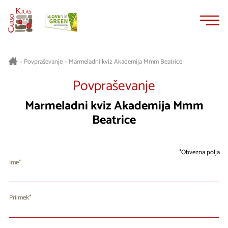
Na
Navigacija
vsebino
Marmeladni kviz Akademija Mmm Beatrice
>
Povpraševanje
>
Povpraševanje
Marmeladni kviz Akademija Mmm
Beatrice
Obvezna polja
Ime
Priimek