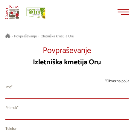
Na
Navigacija
vsebino
Izletniška kmetija Oru
>
Povpraševanje
>
Povpraševanje
Izletniška kmetija Oru
Obvezna polja
Ime
Priimek
Telefon